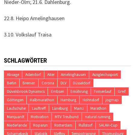
Nieder-Olm; 21.6. Dahlenburg.
22.8. Heipo Amelinghausen
3.10. Volkslauf Traisa
SCHLAGWÖRTER
Absage
Adendorf
Alter
Amelinghausen
Ausgleichssport
Berlin
Bremen
Corona
DLV
Düsseldorf
Düvelsbrook Dynamics
Embsen
Ernährung
Firmenlauf
Greif
Göttingen
Halbmarathon
Hamburg
Hohnstorf
jogmap
Laufschuhe
Lauftreff
Lüneburg
Mainz
Marathon
Marquardt
Motivation
MTV Treubund
natural running
Niederlande
Roparun
Rotterdam
Rullstorf
SALAH-Cup
Scharnebeck
Statistik
Steffny
Tempotraining
Thomasburg