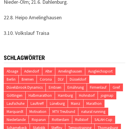
Nieder-Olm; 21.6. Dahlenburg.
22.8. Heipo Amelinghausen
3.10. Volkslauf Traisa
SCHLAGWÖRTER
Absage
Adendorf
Alter
Amelinghausen
Ausgleichssport
Berlin
Bremen
Corona
DLV
Düsseldorf
Düvelsbrook Dynamics
Embsen
Ernährung
Firmenlauf
Greif
Göttingen
Halbmarathon
Hamburg
Hohnstorf
jogmap
Laufschuhe
Lauftreff
Lüneburg
Mainz
Marathon
Marquardt
Motivation
MTV Treubund
natural running
Niederlande
Roparun
Rotterdam
Rullstorf
SALAH-Cup
Scharnebeck
Statistik
Steffny
Tempotraining
Thomasburg