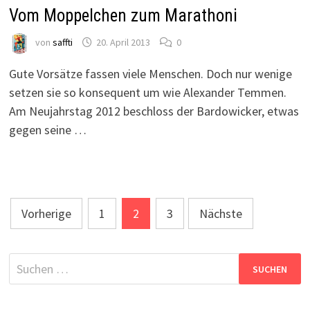
Vom Moppelchen zum Marathoni
von
saffti
20. April 2013
0
Gute Vorsätze fassen viele Menschen. Doch nur wenige
setzen sie so konsequent um wie Alexander Temmen.
Am Neujahrstag 2012 beschloss der Bardowicker, etwas
gegen seine …
Seitennummerierung
Vorherige
1
2
3
Nächste
der
Beiträge
Suchen
nach: