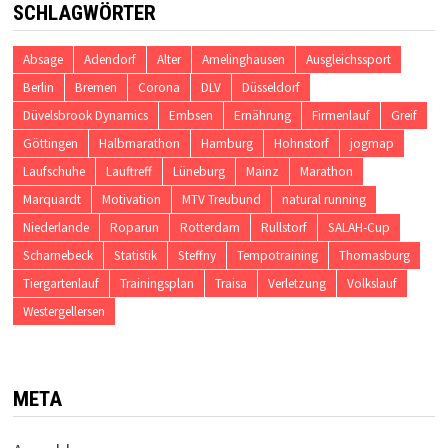
SCHLAGWÖRTER
Absage
Adendorf
Alter
Amelinghausen
Ausgleichssport
Berlin
Bremen
Corona
DLV
Düsseldorf
Düvelsbrook Dynamics
Embsen
Ernährung
Firmenlauf
Greif
Göttingen
Halbmarathon
Hamburg
Hohnstorf
jogmap
Laufschuhe
Lauftreff
Lüneburg
Mainz
Marathon
Marquardt
Motivation
MTV Treubund
natural running
Niederlande
Roparun
Rotterdam
Rullstorf
SALAH-Cup
Scharnebeck
Statistik
Steffny
Tempotraining
Thomasburg
Tiergartenlauf
Trainingsplan
Traisa
Verletzung
Volkslauf
Westergellersen
META