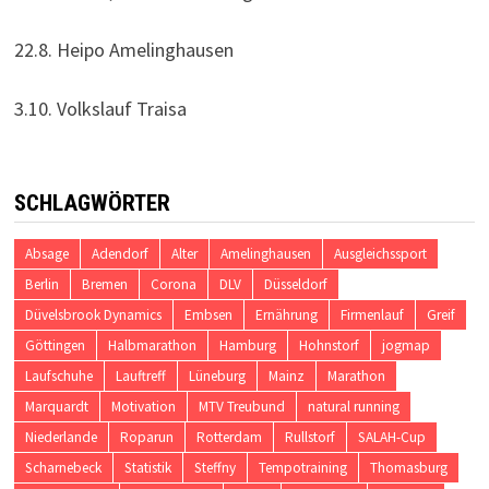
22.8. Heipo Amelinghausen
3.10. Volkslauf Traisa
SCHLAGWÖRTER
Absage
Adendorf
Alter
Amelinghausen
Ausgleichssport
Berlin
Bremen
Corona
DLV
Düsseldorf
Düvelsbrook Dynamics
Embsen
Ernährung
Firmenlauf
Greif
Göttingen
Halbmarathon
Hamburg
Hohnstorf
jogmap
Laufschuhe
Lauftreff
Lüneburg
Mainz
Marathon
Marquardt
Motivation
MTV Treubund
natural running
Niederlande
Roparun
Rotterdam
Rullstorf
SALAH-Cup
Scharnebeck
Statistik
Steffny
Tempotraining
Thomasburg