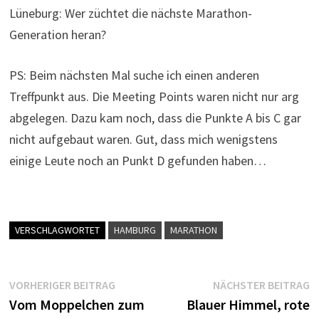
Lüneburg: Wer züchtet die nächste Marathon-
Generation heran?
PS: Beim nächsten Mal suche ich einen anderen
Treffpunkt aus. Die Meeting Points waren nicht nur arg
abgelegen. Dazu kam noch, dass die Punkte A bis C gar
nicht aufgebaut waren. Gut, dass mich wenigstens
einige Leute noch an Punkt D gefunden haben…
VERSCHLAGWORTET
HAMBURG
MARATHON
Beitragsnavigation
Vorheriger
N
VORHERIGER BEITRAG
NÄCHSTER BEITRAG
Beitrag:
B
Vom Moppelchen zum
Blauer Himmel, rote