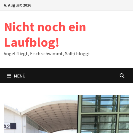
Zum
6. August 2026
Inhalt
springen
Nicht noch ein
Laufblog!
Vogel fliegt, Fisch schwimmt, Saffti bloggt
MENÜ