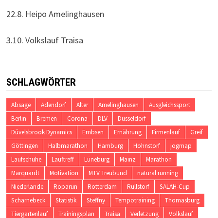
22.8. Heipo Amelinghausen
3.10. Volkslauf Traisa
SCHLAGWÖRTER
Absage
Adendorf
Alter
Amelinghausen
Ausgleichssport
Berlin
Bremen
Corona
DLV
Düsseldorf
Düvelsbrook Dynamics
Embsen
Ernährung
Firmenlauf
Greif
Göttingen
Halbmarathon
Hamburg
Hohnstorf
jogmap
Laufschuhe
Lauftreff
Lüneburg
Mainz
Marathon
Marquardt
Motivation
MTV Treubund
natural running
Niederlande
Roparun
Rotterdam
Rullstorf
SALAH-Cup
Scharnebeck
Statistik
Steffny
Tempotraining
Thomasburg
Tiergartenlauf
Trainingsplan
Traisa
Verletzung
Volkslauf