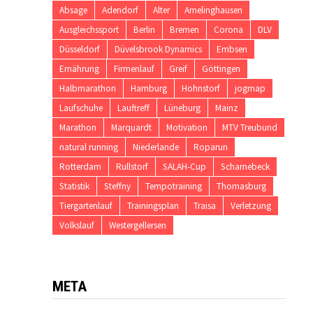
Absage
Adendorf
Alter
Amelinghausen
Ausgleichssport
Berlin
Bremen
Corona
DLV
Düsseldorf
Düvelsbrook Dynamics
Embsen
Ernährung
Firmenlauf
Greif
Göttingen
Halbmarathon
Hamburg
Hohnstorf
jogmap
Laufschuhe
Lauftreff
Lüneburg
Mainz
Marathon
Marquardt
Motivation
MTV Treubund
natural running
Niederlande
Roparun
Rotterdam
Rullstorf
SALAH-Cup
Scharnebeck
Statistik
Steffny
Tempotraining
Thomasburg
Tiergartenlauf
Trainingsplan
Traisa
Verletzung
Volkslauf
Westergellersen
META