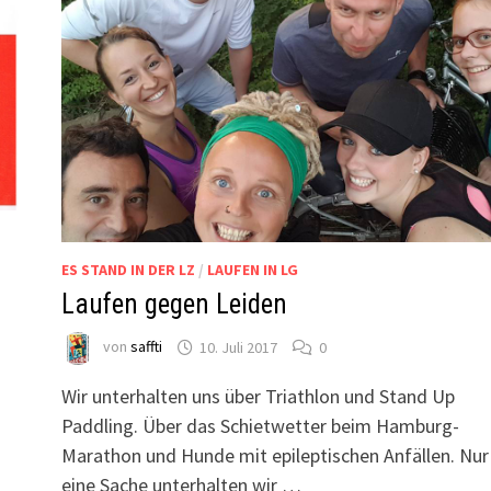
ES STAND IN DER LZ
/
LAUFEN IN LG
Laufen gegen Leiden
von
saffti
10. Juli 2017
0
Wir unterhalten uns über Triathlon und Stand Up
n
Paddling. Über das Schietwetter beim Hamburg-
Marathon und Hunde mit epileptischen Anfällen. Nur
eine Sache unterhalten wir …