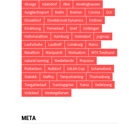
Absage
Adendorf
Alter
Amelinghausen
Ausgleichssport
Berlin
Bremen
Corona
DLV
Düsseldorf
Düvelsbrook Dynamics
Embsen
Ernährung
Firmenlauf
Greif
Göttingen
Halbmarathon
Hamburg
Hohnstorf
jogmap
Laufschuhe
Lauftreff
Lüneburg
Mainz
Marathon
Marquardt
Motivation
MTV Treubund
natural running
Niederlande
Roparun
Rotterdam
Rullstorf
SALAH-Cup
Scharnebeck
Statistik
Steffny
Tempotraining
Thomasburg
Tiergartenlauf
Trainingsplan
Traisa
Verletzung
Volkslauf
Westergellersen
META