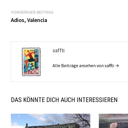
Beitragsnavigation
Vorheriger
VORHERIGER BEITRAG
Beitrag:
Adios, Valencia
saffti
Alle Beiträge ansehen von saffti →
DAS KÖNNTE DICH AUCH INTERESSIEREN