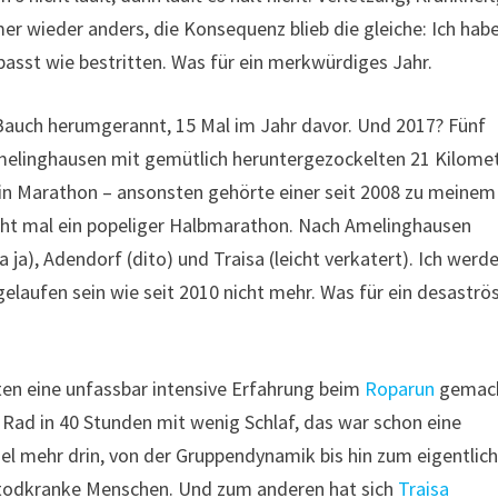
er wieder anders, die Konsequenz blieb die gleiche: Ich habe
sst wie bestritten. Was für ein merkwürdiges Jahr.
 Bauch herumgerannt, 15 Mal im Jahr davor. Und 2017? Fünf
 Amelinghausen mit gemütlich heruntergezockelten 21 Kilome
Kein Marathon – ansonsten gehörte einer seit 2008 zu meinem
cht mal ein popeliger Halbmarathon. Nach Amelinghausen
 ja), Adendorf (dito) und Traisa (leicht verkatert). Ich werd
gelaufen sein wie seit 2010 nicht mehr. Was für ein desaströ
ten eine unfassbar intensive Erfahrung beim
Roparun
gemach
Rad in 40 Stunden mit wenig Schlaf, das war schon eine
iel mehr drin, von der Gruppendynamik bis hin zum eigentlic
todkranke Menschen. Und zum anderen hat sich
Traisa