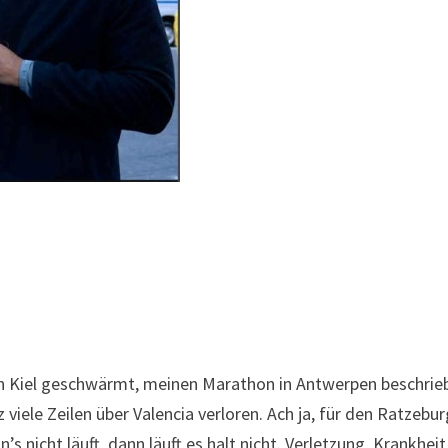
 in Kiel geschwärmt, meinen Marathon in Antwerpen beschrie
viele Zeilen über Valencia verloren. Ach ja, für den Ratzebu
 nicht läuft, dann läuft es halt nicht. Verletzung, Krankheit,