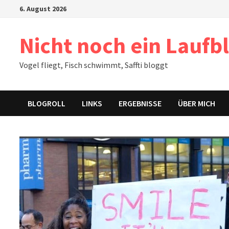
Zum
6. August 2026
Inhalt
springen
Nicht noch ein Laufb
Vogel fliegt, Fisch schwimmt, Saffti bloggt
BLOGROLL
LINKS
ERGEBNISSE
ÜBER MICH