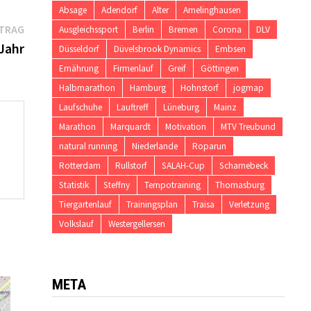
Absage
Adendorf
Alter
Amelinghausen
Nächster
ITRAG
Ausgleichssport
Berlin
Bremen
Corona
DLV
Beitrag:
 Jahr
Düsseldorf
Düvelsbrook Dynamics
Embsen
Ernährung
Firmenlauf
Greif
Göttingen
Halbmarathon
Hamburg
Hohnstorf
jogmap
Laufschuhe
Lauftreff
Lüneburg
Mainz
Marathon
Marquardt
Motivation
MTV Treubund
natural running
Niederlande
Roparun
Rotterdam
Rullstorf
SALAH-Cup
Scharnebeck
Statistik
Steffny
Tempotraining
Thomasburg
Tiergartenlauf
Trainingsplan
Traisa
Verletzung
Volkslauf
Westergellersen
META