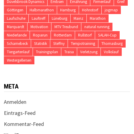
Düvelsbrook Dynamics
Embsen
Ernährung
Firmenlauf
Greif
Göttingen
Halbmarathon
Hamburg
Hohnstorf
jogmap
Laufschuhe
Lauftreff
Lüneburg
Mainz
Marathon
Marquardt
Motivation
MTV Treubund
natural running
Niederlande
Roparun
Rotterdam
Rullstorf
SALAH-Cup
Scharnebeck
Statistik
Steffny
Tempotraining
Thomasburg
Tiergartenlauf
Trainingsplan
Traisa
Verletzung
Volkslauf
Westergellersen
META
Anmelden
Eintrags-Feed
Kommentar-Feed