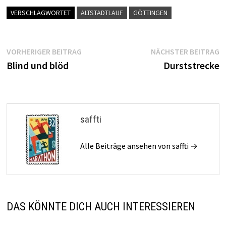
VERSCHLAGWORTET
ALTSTADTLAUF
GÖTTINGEN
Beitragsnavigation
Vorheriger
N
VORHERIGER BEITRAG
NÄCHSTER BEITRAG
Beitrag:
B
Blind und blöd
Durststrecke
saffti
Alle Beiträge ansehen von saffti →
DAS KÖNNTE DICH AUCH INTERESSIEREN