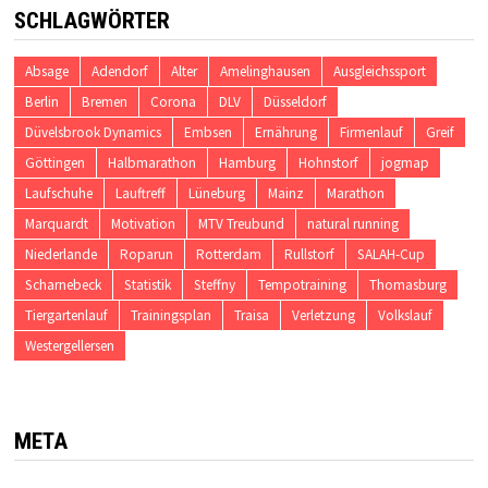
SCHLAGWÖRTER
Absage
Adendorf
Alter
Amelinghausen
Ausgleichssport
Berlin
Bremen
Corona
DLV
Düsseldorf
Düvelsbrook Dynamics
Embsen
Ernährung
Firmenlauf
Greif
Göttingen
Halbmarathon
Hamburg
Hohnstorf
jogmap
Laufschuhe
Lauftreff
Lüneburg
Mainz
Marathon
Marquardt
Motivation
MTV Treubund
natural running
Niederlande
Roparun
Rotterdam
Rullstorf
SALAH-Cup
Scharnebeck
Statistik
Steffny
Tempotraining
Thomasburg
Tiergartenlauf
Trainingsplan
Traisa
Verletzung
Volkslauf
Westergellersen
META