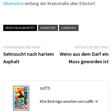
Alternative
entlang der Kreisstraße über Erbstorf.
VERSCHLAGWORTET
ADENDORF
LÜNEBURG
Beitragsnavigation
Vorheriger
N
VORHERIGER BEITRAG
NÄCHSTER BEITRAG
Beitrag:
B
Sehnsucht nach hartem
Wenn aus dem Darf ein
Asphalt
Muss geworden ist
saffti
Alle Beiträge ansehen von saffti →