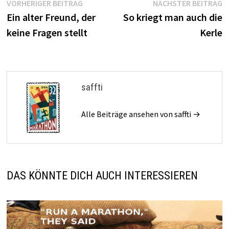
Beitragsnavigation
Vorheriger
N
VORHERIGER BEITRAG
NÄCHSTER BEITRAG
Beitrag:
B
Ein alter Freund, der
So kriegt man auch die
keine Fragen stellt
Kerle
saffti
Alle Beiträge ansehen von saffti →
DAS KÖNNTE DICH AUCH INTERESSIEREN