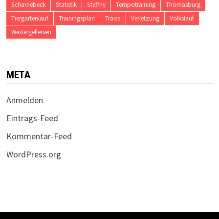
Scharnebeck
Statistik
Steffny
Tempotraining
Thomasburg
Tiergartenlauf
Trainingsplan
Traisa
Verletzung
Volkslauf
Westergellersen
META
Anmelden
Eintrags-Feed
Kommentar-Feed
WordPress.org