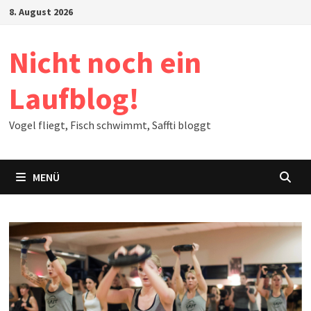
Zum
8. August 2026
Inhalt
springen
Nicht noch ein
Laufblog!
Vogel fliegt, Fisch schwimmt, Saffti bloggt
MENÜ