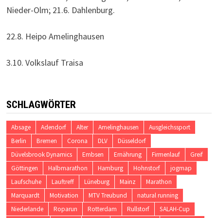
Nieder-Olm; 21.6. Dahlenburg.
22.8. Heipo Amelinghausen
3.10. Volkslauf Traisa
SCHLAGWÖRTER
Absage
Adendorf
Alter
Amelinghausen
Ausgleichssport
Berlin
Bremen
Corona
DLV
Düsseldorf
Düvelsbrook Dynamics
Embsen
Ernährung
Firmenlauf
Greif
Göttingen
Halbmarathon
Hamburg
Hohnstorf
jogmap
Laufschuhe
Lauftreff
Lüneburg
Mainz
Marathon
Marquardt
Motivation
MTV Treubund
natural running
Niederlande
Roparun
Rotterdam
Rullstorf
SALAH-Cup