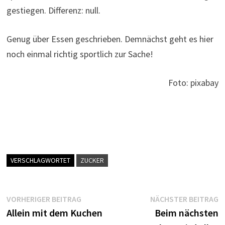
gestiegen. Differenz: null.
Genug über Essen geschrieben. Demnächst geht es hier
noch einmal richtig sportlich zur Sache!
Foto: pixabay
VERSCHLAGWORTET
ZUCKER
Beitragsnavigation
Vorheriger
N
VORHERIGER BEITRAG
NÄCHSTER BEITRAG
Beitrag:
B
Allein mit dem Kuchen
Beim nächsten