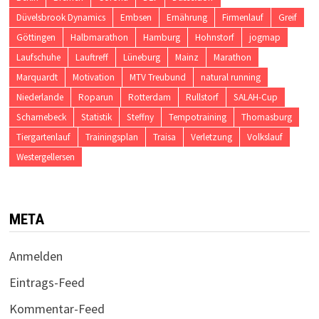
Düvelsbrook Dynamics
Embsen
Ernährung
Firmenlauf
Greif
Göttingen
Halbmarathon
Hamburg
Hohnstorf
jogmap
Laufschuhe
Lauftreff
Lüneburg
Mainz
Marathon
Marquardt
Motivation
MTV Treubund
natural running
Niederlande
Roparun
Rotterdam
Rullstorf
SALAH-Cup
Scharnebeck
Statistik
Steffny
Tempotraining
Thomasburg
Tiergartenlauf
Trainingsplan
Traisa
Verletzung
Volkslauf
Westergellersen
META
Anmelden
Eintrags-Feed
Kommentar-Feed