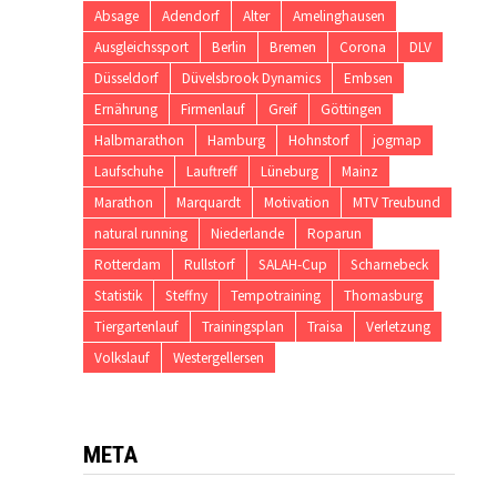
Absage
Adendorf
Alter
Amelinghausen
Ausgleichssport
Berlin
Bremen
Corona
DLV
Düsseldorf
Düvelsbrook Dynamics
Embsen
Ernährung
Firmenlauf
Greif
Göttingen
Halbmarathon
Hamburg
Hohnstorf
jogmap
Laufschuhe
Lauftreff
Lüneburg
Mainz
Marathon
Marquardt
Motivation
MTV Treubund
natural running
Niederlande
Roparun
Rotterdam
Rullstorf
SALAH-Cup
Scharnebeck
Statistik
Steffny
Tempotraining
Thomasburg
Tiergartenlauf
Trainingsplan
Traisa
Verletzung
Volkslauf
Westergellersen
META