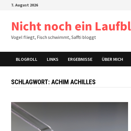
Zum
7. August 2026
Inhalt
springen
Nicht noch ein Laufb
Vogel fliegt, Fisch schwimmt, Saffti bloggt
BLOGROLL
LINKS
ERGEBNISSE
ÜBER MICH
SCHLAGWORT:
ACHIM ACHILLES