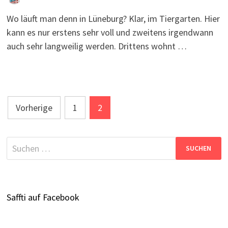
Wo läuft man denn in Lüneburg? Klar, im Tiergarten. Hier
kann es nur erstens sehr voll und zweitens irgendwann
auch sehr langweilig werden. Drittens wohnt …
Seitennummerierung
Vorherige
1
2
der
Beiträge
Suchen
nach:
Saffti auf Facebook