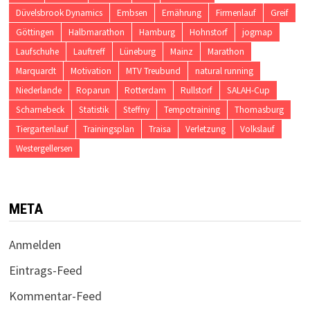
Düvelsbrook Dynamics
Embsen
Ernährung
Firmenlauf
Greif
Göttingen
Halbmarathon
Hamburg
Hohnstorf
jogmap
Laufschuhe
Lauftreff
Lüneburg
Mainz
Marathon
Marquardt
Motivation
MTV Treubund
natural running
Niederlande
Roparun
Rotterdam
Rullstorf
SALAH-Cup
Scharnebeck
Statistik
Steffny
Tempotraining
Thomasburg
Tiergartenlauf
Trainingsplan
Traisa
Verletzung
Volkslauf
Westergellersen
META
Anmelden
Eintrags-Feed
Kommentar-Feed