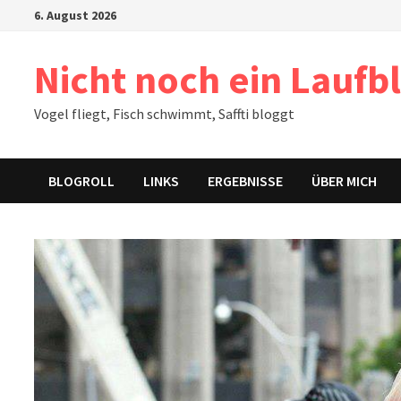
Zum
6. August 2026
Inhalt
springen
Nicht noch ein Laufb
Vogel fliegt, Fisch schwimmt, Saffti bloggt
BLOGROLL
LINKS
ERGEBNISSE
ÜBER MICH