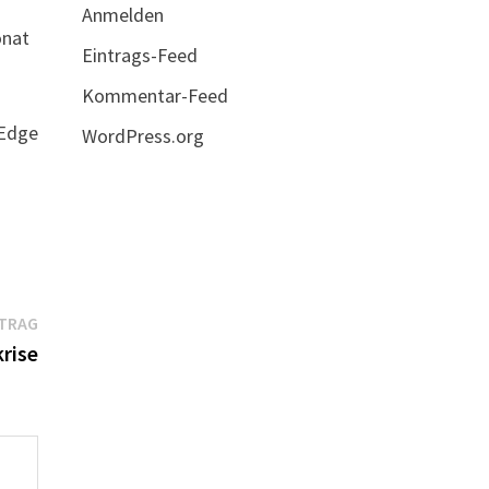
Anmelden
onat
Eintrags-Feed
Kommentar-Feed
 Edge
WordPress.org
Nächster
ITRAG
Beitrag:
rise