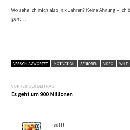
Wo sehe ich mich also in x Jahren? Keine Ahnung – ich 
geht…
VERSCHLAGWORTET
MOTIVATION
SENIOREN
VIDEO
WHIT
Beitragsnavigation
Vorheriger
VORHERIGER BEITRAG
Beitrag:
Es geht um 900 Millionen
saffti