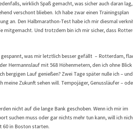
jedenfalls, wirklich Spaß gemacht, was sicher auch daran lag,
ehend verschont blieben. Ich habe zwar einen Trainingsplan
gung an. Den Halbmarathon-Test habe ich mir diesmal verknif
ufe mitgemacht. Und trotzdem bin ich mir sicher, dass Rott
 gespannt, was mir letztlich besser gefällt – Rotterdam, fla
ch der Hermannslauf mit 568 Höhenmetern, den ich ohne Blick
lch bergigen Lauf genießen? Zwei Tage später nulle ich – und
ch meine Zukunft sehen will. Tempojäger, Genussläufer – ode
rden nicht auf die lange Bank geschoben. Wenn ich mir im
rt suchen muss oder gar nichts mehr tun kann, will ich nich
t 60 in Boston starten.