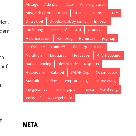
Absage
Adendorf
Alter
Amelinghausen
Ausgleichssport
Berlin
Bremen
Corona
DLV
fen,
Düsseldorf
Düvelsbrook Dynamics
Embsen
erdam
Ernährung
Firmenlauf
Greif
Göttingen
Halbmarathon
Hamburg
Hohnstorf
jogmap
Laufschuhe
Lauftreff
Lüneburg
Mainz
Marathon
Marquardt
Motivation
MTV Treubund
ch
natural running
Niederlande
Roparun
 auf
Rotterdam
Rullstorf
SALAH-Cup
Scharnebeck
Statistik
Steffny
Tempotraining
Thomasburg
r
Tiergartenlauf
Trainingsplan
Traisa
Verletzung
Volkslauf
Westergellersen
t
META