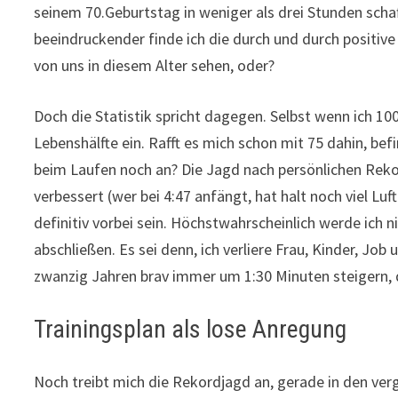
seinem 70.Geburtstag in weniger als drei Stunden schaf
beeindruckender finde ich die durch und durch positive E
von uns in diesem Alter sehen, oder?
Doch die Statistik spricht dagegen. Selbst wenn ich 10
Lebenshälfte ein. Rafft es mich schon mit 75 dahin, be
beim Laufen noch an? Die Jagd nach persönlichen Rek
verbessert (wer bei 4:47 anfängt, hat halt noch viel Luf
definitiv vorbei sein. Höchstwahrscheinlich werde ich n
abschließen. Es sei denn, ich verliere Frau, Kinder, J
zwanzig Jahren brav immer um 1:30 Minuten steigern, da
Trainingsplan als lose Anregung
Noch treibt mich die Rekordjagd an, gerade in den ver