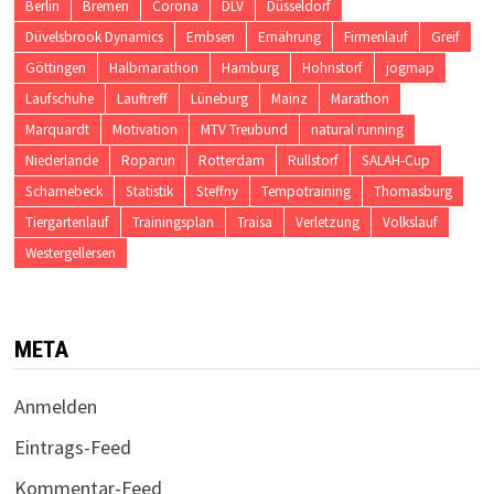
Berlin
Bremen
Corona
DLV
Düsseldorf
Düvelsbrook Dynamics
Embsen
Ernährung
Firmenlauf
Greif
Göttingen
Halbmarathon
Hamburg
Hohnstorf
jogmap
Laufschuhe
Lauftreff
Lüneburg
Mainz
Marathon
Marquardt
Motivation
MTV Treubund
natural running
Niederlande
Roparun
Rotterdam
Rullstorf
SALAH-Cup
Scharnebeck
Statistik
Steffny
Tempotraining
Thomasburg
Tiergartenlauf
Trainingsplan
Traisa
Verletzung
Volkslauf
Westergellersen
META
Anmelden
Eintrags-Feed
Kommentar-Feed