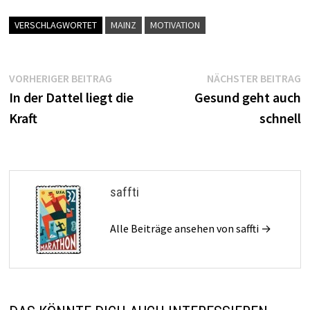
VERSCHLAGWORTET
MAINZ
MOTIVATION
Beitragsnavigation
Vorheriger
N
VORHERIGER BEITRAG
NÄCHSTER BEITRAG
Beitrag:
B
In der Dattel liegt die
Gesund geht auch
Kraft
schnell
saffti
Alle Beiträge ansehen von saffti →