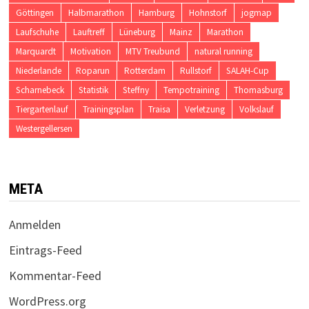
Göttingen
Halbmarathon
Hamburg
Hohnstorf
jogmap
Laufschuhe
Lauftreff
Lüneburg
Mainz
Marathon
Marquardt
Motivation
MTV Treubund
natural running
Niederlande
Roparun
Rotterdam
Rullstorf
SALAH-Cup
Scharnebeck
Statistik
Steffny
Tempotraining
Thomasburg
Tiergartenlauf
Trainingsplan
Traisa
Verletzung
Volkslauf
Westergellersen
META
Anmelden
Eintrags-Feed
Kommentar-Feed
WordPress.org