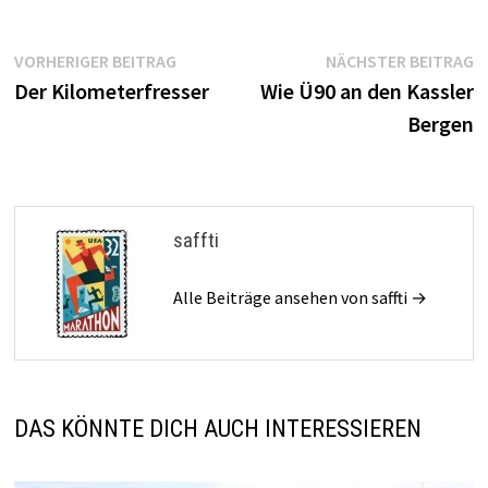
Beitragsnavigation
Vorheriger
N
VORHERIGER BEITRAG
NÄCHSTER BEITRAG
Beitrag:
B
Der Kilometerfresser
Wie Ü90 an den Kassler
Bergen
saffti
Alle Beiträge ansehen von saffti →
DAS KÖNNTE DICH AUCH INTERESSIEREN