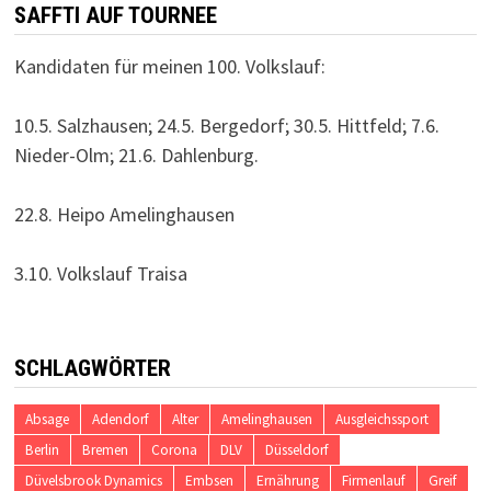
SAFFTI AUF TOURNEE
Kandidaten für meinen 100. Volkslauf:
10.5. Salzhausen; 24.5. Bergedorf; 30.5. Hittfeld; 7.6.
Nieder-Olm; 21.6. Dahlenburg.
22.8. Heipo Amelinghausen
3.10. Volkslauf Traisa
SCHLAGWÖRTER
Absage
Adendorf
Alter
Amelinghausen
Ausgleichssport
Berlin
Bremen
Corona
DLV
Düsseldorf
Düvelsbrook Dynamics
Embsen
Ernährung
Firmenlauf
Greif