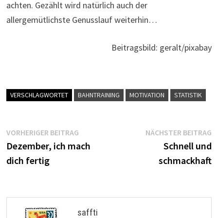
achten. Gezählt wird natürlich auch der
allergemütlichste Genusslauf weiterhin…
Beitragsbild: geralt/pixabay
VERSCHLAGWORTET
BAHNTRAINING
MOTIVATION
STATISTIK
Beitragsnavigation
Vorheriger
N
VORHERIGER BEITRAG
NÄCHSTER BEITRAG
Beitrag:
B
Dezember, ich mach
Schnell und
dich fertig
schmackhaft
saffti