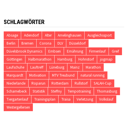
SCHLAGWÖRTER
Absage
Adendorf
Alter
Amelinghausen
Ausgleichssport
Berlin
Bremen
Corona
DLV
Düsseldorf
Düvelsbrook Dynamics
Embsen
Ernährung
Firmenlauf
Greif
Göttingen
Halbmarathon
Hamburg
Hohnstorf
jogmap
Laufschuhe
Lauftreff
Lüneburg
Mainz
Marathon
Marquardt
Motivation
MTV Treubund
natural running
Niederlande
Roparun
Rotterdam
Rullstorf
SALAH-Cup
Scharnebeck
Statistik
Steffny
Tempotraining
Thomasburg
Tiergartenlauf
Trainingsplan
Traisa
Verletzung
Volkslauf
Westergellersen