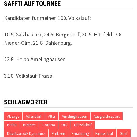
SAFFTI AUF TOURNEE
Kandidaten für meinen 100. Volkslauf:
10.5. Salzhausen; 24.5. Bergedorf; 30.5. Hittfeld; 7.6.
Nieder-Olm; 21.6. Dahlenburg.
22.8. Heipo Amelinghausen
3.10. Volkslauf Traisa
SCHLAGWÖRTER
Absage
Adendorf
Alter
Amelinghausen
Ausgleichssport
Berlin
Bremen
Corona
DLV
Düsseldorf
Düvelsbrook Dynamics
Embsen
Ernährung
Firmenlauf
Greif