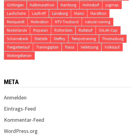
Göttingen
Halbmarathon
Hamburg
Hohnstorf
jogmap
Laufschuhe
Lauftreff
Lüneburg
Mainz
Marathon
Marquardt
Motivation
MTV Treubund
natural running
Niederlande
Roparun
Rotterdam
Rullstorf
SALAH-Cup
Scharnebeck
Statistik
Steffny
Tempotraining
Thomasburg
Tiergartenlauf
Trainingsplan
Traisa
Verletzung
Volkslauf
Westergellersen
META
Anmelden
Eintrags-Feed
Kommentar-Feed
WordPress.org