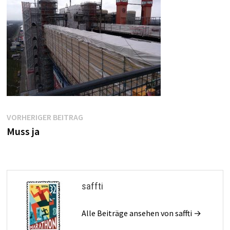
Beitragsnavigation
Vorheriger
VORHERIGER BEITRAG
Beitrag:
Muss ja
saffti
Alle Beiträge ansehen von saffti →