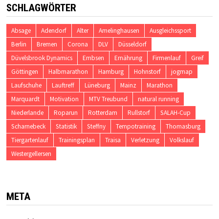
SCHLAGWÖRTER
Absage
Adendorf
Alter
Amelinghausen
Ausgleichssport
Berlin
Bremen
Corona
DLV
Düsseldorf
Düvelsbrook Dynamics
Embsen
Ernährung
Firmenlauf
Greif
Göttingen
Halbmarathon
Hamburg
Hohnstorf
jogmap
Laufschuhe
Lauftreff
Lüneburg
Mainz
Marathon
Marquardt
Motivation
MTV Treubund
natural running
Niederlande
Roparun
Rotterdam
Rullstorf
SALAH-Cup
Scharnebeck
Statistik
Steffny
Tempotraining
Thomasburg
Tiergartenlauf
Trainingsplan
Traisa
Verletzung
Volkslauf
Westergellersen
META