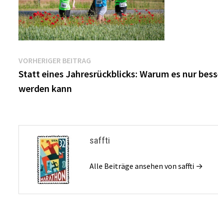
Beitragsnavigation
Vorheriger
VORHERIGER BEITRAG
Beitrag:
Statt eines Jahresrückblicks: Warum es nur bess
werden kann
saffti
Alle Beiträge ansehen von saffti →