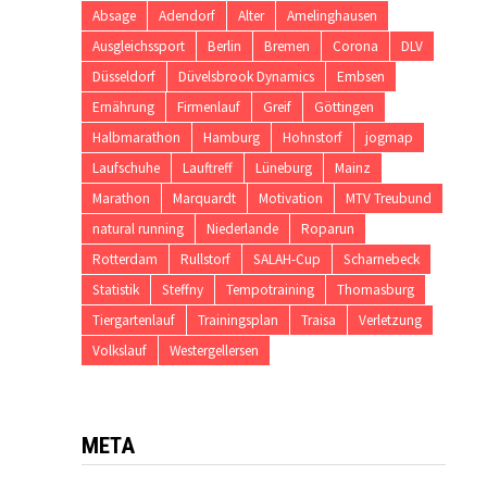
Absage
Adendorf
Alter
Amelinghausen
Ausgleichssport
Berlin
Bremen
Corona
DLV
Düsseldorf
Düvelsbrook Dynamics
Embsen
Ernährung
Firmenlauf
Greif
Göttingen
Halbmarathon
Hamburg
Hohnstorf
jogmap
Laufschuhe
Lauftreff
Lüneburg
Mainz
Marathon
Marquardt
Motivation
MTV Treubund
natural running
Niederlande
Roparun
Rotterdam
Rullstorf
SALAH-Cup
Scharnebeck
Statistik
Steffny
Tempotraining
Thomasburg
Tiergartenlauf
Trainingsplan
Traisa
Verletzung
Volkslauf
Westergellersen
META