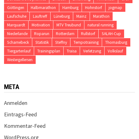
Göttingen
Halbmarathon
Hamburg
Hohnstorf
jogmap
Laufschuhe
Lauftreff
Lüneburg
Mainz
Marathon
Marquardt
Motivation
MTV Treubund
natural running
Niederlande
Roparun
Rotterdam
Rullstorf
SALAH-Cup
Scharnebeck
Statistik
Steffny
Tempotraining
Thomasburg
Tiergartenlauf
Trainingsplan
Traisa
Verletzung
Volkslauf
Westergellersen
META
Anmelden
Eintrags-Feed
Kommentar-Feed
WordPress.org