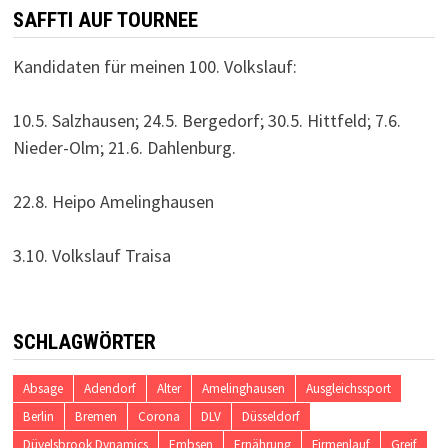
SAFFTI AUF TOURNEE
Kandidaten für meinen 100. Volkslauf:
10.5. Salzhausen; 24.5. Bergedorf; 30.5. Hittfeld; 7.6.
Nieder-Olm; 21.6. Dahlenburg.
22.8. Heipo Amelinghausen
3.10. Volkslauf Traisa
SCHLAGWÖRTER
Absage
Adendorf
Alter
Amelinghausen
Ausgleichssport
Berlin
Bremen
Corona
DLV
Düsseldorf
Düvelsbrook Dynamics
Embsen
Ernährung
Firmenlauf
Greif