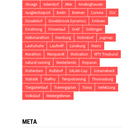
Absage
Adendorf
Alter
Amelinghausen
Ausgleichssport
Berlin
Bremen
Corona
DLV
Düsseldorf
Düvelsbrook Dynamics
Embsen
Ernährung
Firmenlauf
Greif
Göttingen
Halbmarathon
Hamburg
Hohnstorf
jogmap
Laufschuhe
Lauftreff
Lüneburg
Mainz
Marathon
Marquardt
Motivation
MTV Treubund
natural running
Niederlande
Roparun
Rotterdam
Rullstorf
SALAH-Cup
Scharnebeck
Statistik
Steffny
Tempotraining
Thomasburg
Tiergartenlauf
Trainingsplan
Traisa
Verletzung
Volkslauf
Westergellersen
META