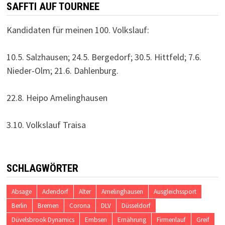
SAFFTI AUF TOURNEE
Kandidaten für meinen 100. Volkslauf:
10.5. Salzhausen; 24.5. Bergedorf; 30.5. Hittfeld; 7.6.
Nieder-Olm; 21.6. Dahlenburg.
22.8. Heipo Amelinghausen
3.10. Volkslauf Traisa
SCHLAGWÖRTER
Absage
Adendorf
Alter
Amelinghausen
Ausgleichssport
Berlin
Bremen
Corona
DLV
Düsseldorf
Düvelsbrook Dynamics
Embsen
Ernährung
Firmenlauf
Greif