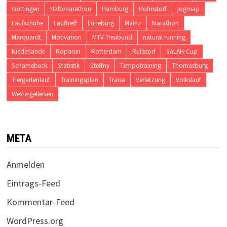
Göttingen
Halbmarathon
Hamburg
Hohnstorf
jogmap
Laufschuhe
Lauftreff
Lüneburg
Mainz
Marathon
Marquardt
Motivation
MTV Treubund
natural running
Niederlande
Roparun
Rotterdam
Rullstorf
SALAH-Cup
Scharnebeck
Statistik
Steffny
Tempotraining
Thomasburg
Tiergartenlauf
Trainingsplan
Traisa
Verletzung
Volkslauf
Westergellersen
META
Anmelden
Eintrags-Feed
Kommentar-Feed
WordPress.org