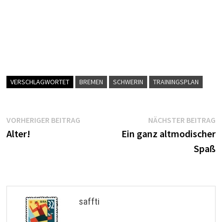
VERSCHLAGWORTET
BREMEN
SCHWERIN
TRAININGSPLAN
Beitragsnavigation
Vorheriger
N
VORHERIGER BEITRAG
NÄCHSTER BEITRAG
Beitrag:
B
Alter!
Ein ganz altmodischer
Spaß
saffti