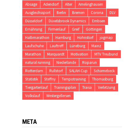
Absage
Adendorf
Alter
Amelinghausen
Ausgleichssport
Berlin
Bremen
Corona
DLV
Düsseldorf
Düvelsbrook Dynamics
Embsen
Ernährung
Firmenlauf
Greif
Göttingen
Halbmarathon
Hamburg
Hohnstorf
jogmap
Laufschuhe
Lauftreff
Lüneburg
Mainz
Marathon
Marquardt
Motivation
MTV Treubund
natural running
Niederlande
Roparun
Rotterdam
Rullstorf
SALAH-Cup
Scharnebeck
Statistik
Steffny
Tempotraining
Thomasburg
Tiergartenlauf
Trainingsplan
Traisa
Verletzung
Volkslauf
Westergellersen
META