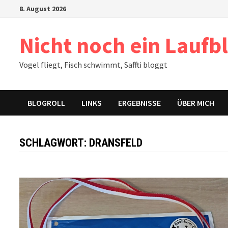
Zum
8. August 2026
Inhalt
springen
Nicht noch ein Laufb
Vogel fliegt, Fisch schwimmt, Saffti bloggt
BLOGROLL
LINKS
ERGEBNISSE
ÜBER MICH
SCHLAGWORT:
DRANSFELD