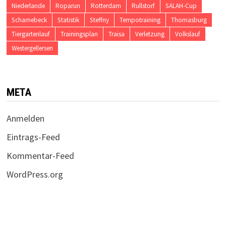
Niederlande
Roparun
Rotterdam
Rullstorf
SALAH-Cup
Scharnebeck
Statistik
Steffny
Tempotraining
Thomasburg
Tiergartenlauf
Trainingsplan
Traisa
Verletzung
Volkslauf
Westergellersen
META
Anmelden
Eintrags-Feed
Kommentar-Feed
WordPress.org