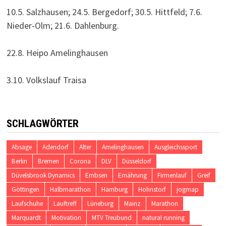
10.5. Salzhausen; 24.5. Bergedorf; 30.5. Hittfeld; 7.6.
Nieder-Olm; 21.6. Dahlenburg.
22.8. Heipo Amelinghausen
3.10. Volkslauf Traisa
SCHLAGWÖRTER
Absage
Adendorf
Alter
Amelinghausen
Ausgleichssport
Berlin
Bremen
Corona
DLV
Düsseldorf
Düvelsbrook Dynamics
Embsen
Ernährung
Firmenlauf
Greif
Göttingen
Halbmarathon
Hamburg
Hohnstorf
jogmap
Laufschuhe
Lauftreff
Lüneburg
Mainz
Marathon
Marquardt
Motivation
MTV Treubund
natural running