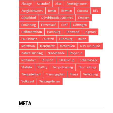
Absage
Adendorf
Alter
Amelinghausen
Ausgleichssport
Berlin
Bremen
Corona
DLV
Düsseldorf
Düvelsbrook Dynamics
Embsen
Ernährung
Firmenlauf
Greif
Göttingen
Halbmarathon
Hamburg
Hohnstorf
jogmap
Laufschuhe
Lauftreff
Lüneburg
Mainz
Marathon
Marquardt
Motivation
MTV Treubund
natural running
Niederlande
Roparun
Rotterdam
Rullstorf
SALAH-Cup
Scharnebeck
Statistik
Steffny
Tempotraining
Thomasburg
Tiergartenlauf
Trainingsplan
Traisa
Verletzung
Volkslauf
Westergellersen
META