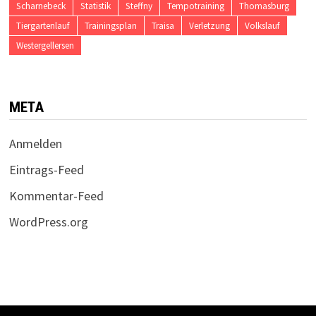
Scharnebeck
Statistik
Steffny
Tempotraining
Thomasburg
Tiergartenlauf
Trainingsplan
Traisa
Verletzung
Volkslauf
Westergellersen
META
Anmelden
Eintrags-Feed
Kommentar-Feed
WordPress.org