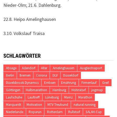
Nieder-Olm; 21.6. Dahlenburg.
22.8. Heipo Amelinghausen
3.10. Volkslauf Traisa
SCHLAGWÖRTER
Absage
Adendorf
Alter
Amelinghausen
Ausgleichssport
Berlin
Bremen
Corona
DLV
Düsseldorf
Düvelsbrook Dynamics
Embsen
Ernährung
Firmenlauf
Greif
Göttingen
Halbmarathon
Hamburg
Hohnstorf
jogmap
Laufschuhe
Lauftreff
Lüneburg
Mainz
Marathon
Marquardt
Motivation
MTV Treubund
natural running
Niederlande
Roparun
Rotterdam
Rullstorf
SALAH-Cup