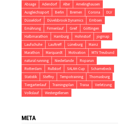
Absage
Adendorf
Alter
Amelinghausen
Ausgleichssport
Berlin
Bremen
Corona
DLV
Düsseldorf
Düvelsbrook Dynamics
Embsen
Ernährung
Firmenlauf
Greif
Göttingen
Halbmarathon
Hamburg
Hohnstorf
jogmap
Laufschuhe
Lauftreff
Lüneburg
Mainz
Marathon
Marquardt
Motivation
MTV Treubund
natural running
Niederlande
Roparun
Rotterdam
Rullstorf
SALAH-Cup
Scharnebeck
Statistik
Steffny
Tempotraining
Thomasburg
Tiergartenlauf
Trainingsplan
Traisa
Verletzung
Volkslauf
Westergellersen
META