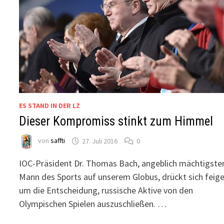
ES STAND IN DER LZ
Dieser Kompromiss stinkt zum Himmel
von
saffti
27. Juli 2016
0
IOC-Präsident Dr. Thomas Bach, angeblich mächtigste
Mann des Sports auf unserem Globus, drückt sich feig
um die Entscheidung, russische Aktive von den
Olympischen Spielen auszuschließen. …