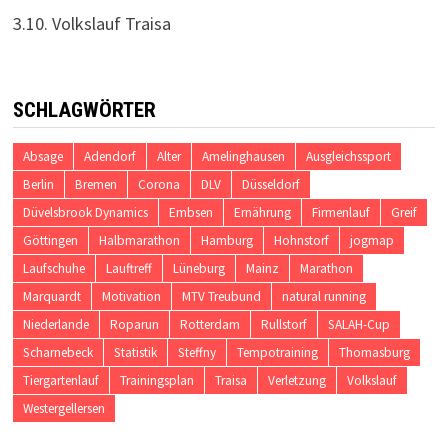
3.10. Volkslauf Traisa
SCHLAGWÖRTER
Absage
Adendorf
Alter
Amelinghausen
Ausgleichssport
Berlin
Bremen
Corona
DLV
Düsseldorf
Düvelsbrook Dynamics
Embsen
Ernährung
Firmenlauf
Greif
Göttingen
Halbmarathon
Hamburg
Hohnstorf
jogmap
Laufschuhe
Lauftreff
Lüneburg
Mainz
Marathon
Marquardt
Motivation
MTV Treubund
natural running
Niederlande
Roparun
Rotterdam
Rullstorf
SALAH-Cup
Scharnebeck
Statistik
Steffny
Tempotraining
Thomasburg
Tiergartenlauf
Trainingsplan
Traisa
Verletzung
Volkslauf
Westergellersen