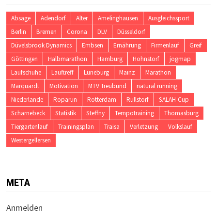
Absage
Adendorf
Alter
Amelinghausen
Ausgleichssport
Berlin
Bremen
Corona
DLV
Düsseldorf
Düvelsbrook Dynamics
Embsen
Ernährung
Firmenlauf
Greif
Göttingen
Halbmarathon
Hamburg
Hohnstorf
jogmap
Laufschuhe
Lauftreff
Lüneburg
Mainz
Marathon
Marquardt
Motivation
MTV Treubund
natural running
Niederlande
Roparun
Rotterdam
Rullstorf
SALAH-Cup
Scharnebeck
Statistik
Steffny
Tempotraining
Thomasburg
Tiergartenlauf
Trainingsplan
Traisa
Verletzung
Volkslauf
Westergellersen
META
Anmelden