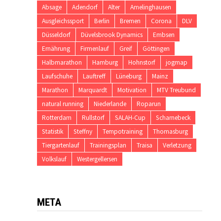
Absage
Adendorf
Alter
Amelinghausen
Ausgleichssport
Berlin
Bremen
Corona
DLV
Düsseldorf
Düvelsbrook Dynamics
Embsen
Ernährung
Firmenlauf
Greif
Göttingen
Halbmarathon
Hamburg
Hohnstorf
jogmap
Laufschuhe
Lauftreff
Lüneburg
Mainz
Marathon
Marquardt
Motivation
MTV Treubund
natural running
Niederlande
Roparun
Rotterdam
Rullstorf
SALAH-Cup
Scharnebeck
Statistik
Steffny
Tempotraining
Thomasburg
Tiergartenlauf
Trainingsplan
Traisa
Verletzung
Volkslauf
Westergellersen
META