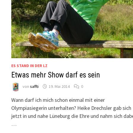
ES STAND IN DER LZ
Etwas mehr Show darf es sein
von
saffti
19. Mai 2014
0
Wann darf ich mich schon einmal mit einer
Olympiasiegerin unterhalten? Heike Drechsler gab sich
jetzt in und nahe Lüneburg die Ehre und nahm sich dab
…