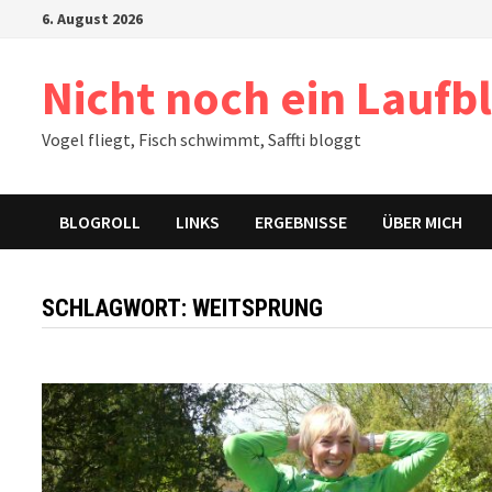
Zum
6. August 2026
Inhalt
springen
Nicht noch ein Laufb
Vogel fliegt, Fisch schwimmt, Saffti bloggt
BLOGROLL
LINKS
ERGEBNISSE
ÜBER MICH
SCHLAGWORT:
WEITSPRUNG