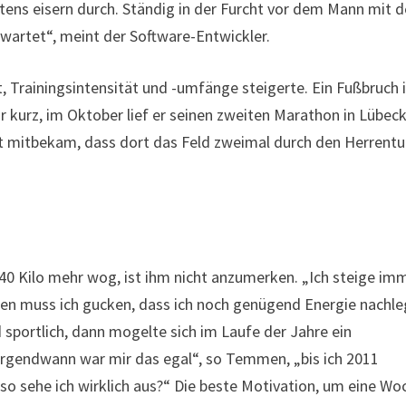
igstens eisern durch. Ständig in der Furcht vor dem Mann mit
wartet“, meint der Software-Entwickler.
st, Trainingsintensität und -umfänge steigerte. Ein Fußbruch
 kurz, im Oktober lief er seinen zweiten Marathon in Lübec
rt mitbekam, dass dort das Feld zweimal durch den Herrentu
40 Kilo mehr wog, ist ihm nicht anzumerken. „Ich steige im
chen muss ich gucken, dass ich noch genügend Energie nachle
d sportlich, dann mogelte sich im Laufe der Jahre ein
Irgendwann war mir das egal“, so Temmen, „bis ich 2011
o sehe ich wirklich aus?“ Die beste Motivation, um eine Wo