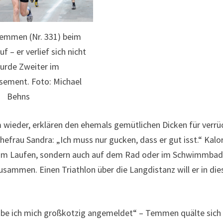
emmen (Nr. 331) beim
f – er verlief sich nicht
urde Zweiter im
ement. Foto: Michael
Behns
ieder, erklären den ehemals gemütlichen Dicken für verrü
Ehefrau Sandra: „Ich muss nur gucken, dass er gut isst.“ Kalo
r beim Laufen, sondern auch auf dem Rad oder im Schwimmba
ammen. Einen Triathlon über die Langdistanz will er in di
habe ich mich großkotzig angemeldet“ – Temmen quälte sich