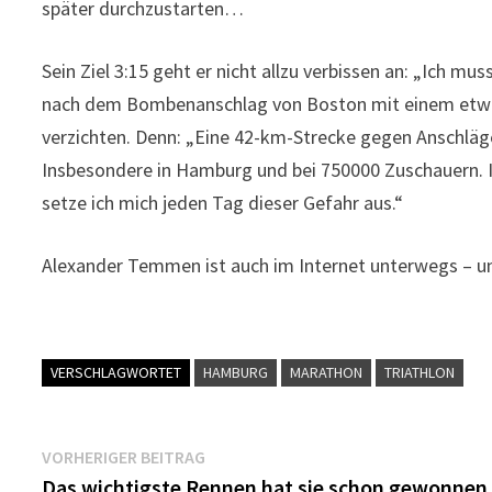
später durchzustarten…
Sein Ziel 3:15 geht er nicht allzu verbissen an: „Ich 
nach dem Bombenanschlag von Boston mit einem etwas
verzichten. Denn: „Eine 42-km-Strecke gegen Anschläge 
Insbesondere in Hamburg und bei 750000 Zuschauern. I
setze ich mich jeden Tag dieser Gefahr aus.“
Alexander Temmen ist auch im Internet unterwegs – u
VERSCHLAGWORTET
HAMBURG
MARATHON
TRIATHLON
Beitragsnavigation
Vorheriger
VORHERIGER BEITRAG
Beitrag:
Das wichtigste Rennen hat sie schon gewonnen