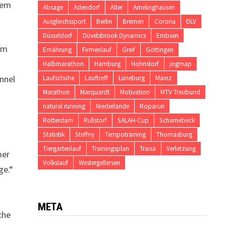
 dem
Absage
Adendorf
Alter
Amelinghausen
Ausgleichssport
Berlin
Bremen
Corona
DLV
Düsseldorf
Düvelsbrook Dynamics
Embsen
 im
Ernährung
Firmenlauf
Greif
Göttingen
k
Halbmarathon
Hamburg
Hohnstorf
jogmap
nnel
Laufschuhe
Lauftreff
Lüneburg
Mainz
Marathon
Marquardt
Motivation
MTV Treubund
natural running
Niederlande
Roparun
Rotterdam
Rullstorf
SALAH-Cup
Scharnebeck
Statistik
Steffny
Tempotraining
Thomasburg
Tiergartenlauf
Trainingsplan
Traisa
Verletzung
mer
Volkslauf
Westergellersen
ge.“
META
che