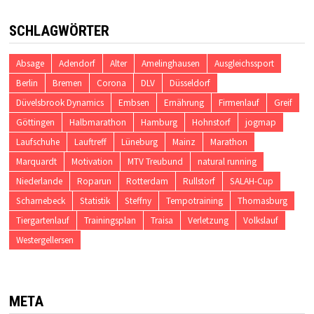
SCHLAGWÖRTER
Absage
Adendorf
Alter
Amelinghausen
Ausgleichssport
Berlin
Bremen
Corona
DLV
Düsseldorf
Düvelsbrook Dynamics
Embsen
Ernährung
Firmenlauf
Greif
Göttingen
Halbmarathon
Hamburg
Hohnstorf
jogmap
Laufschuhe
Lauftreff
Lüneburg
Mainz
Marathon
Marquardt
Motivation
MTV Treubund
natural running
Niederlande
Roparun
Rotterdam
Rullstorf
SALAH-Cup
Scharnebeck
Statistik
Steffny
Tempotraining
Thomasburg
Tiergartenlauf
Trainingsplan
Traisa
Verletzung
Volkslauf
Westergellersen
META