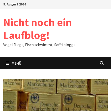
Zum
9. August 2026
Inhalt
springen
Nicht noch ein
Laufblog!
Vogel fliegt, Fisch schwimmt, Saffti bloggt
MENÜ