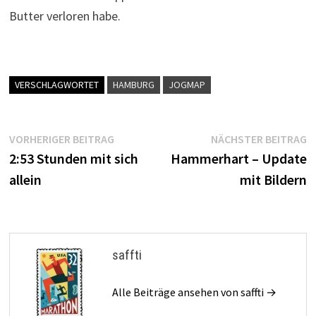
Butter verloren habe.
VERSCHLAGWORTET
HAMBURG
JOGMAP
Beitragsnavigation
Vorheriger
N
VORHERIGER BEITRAG
NÄCHSTER BEITRAG
Beitrag:
B
2:53 Stunden mit sich
Hammerhart – Update
allein
mit Bildern
saffti
Alle Beiträge ansehen von saffti →