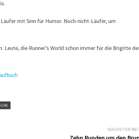
is.
e Läufer mit Sinn für Humor. Noch-nicht-Läufer, um
n. Leute, die Runner’s World schon immer für die Brigitte de
aufbuch
SCHE
NÄCHSTER BE
Zehn Runden um den Bru