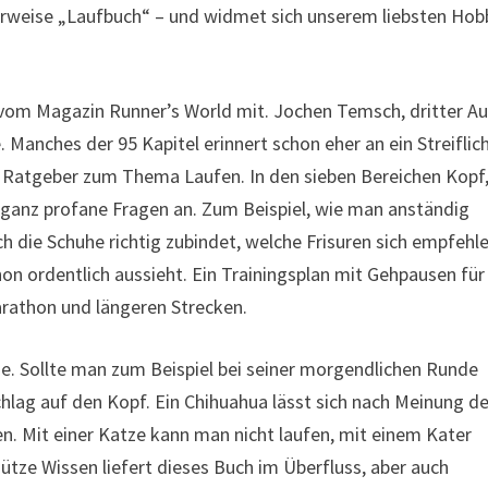
derweise „Laufbuch“ – und widmet sich unserem liebsten Hob
vom Magazin Runner’s World mit. Jochen Temsch, dritter Au
 Manches der 95 Kapitel erinnert schon eher an ein Streiflic
n Ratgeber zum Thema Laufen. In den sieben Bereichen Kopf
n ganz profane Fragen an. Zum Beispiel, wie man anständig
ch die Schuhe richtig zubindet, welche Frisuren sich empfehl
n ordentlich aussieht. Ein Trainingsplan mit Gehpausen für
rathon und längeren Strecken.
e. Sollte man zum Beispiel bei seiner morgendlichen Runde
chlag auf den Kopf. Ein Chihuahua lässt sich nach Meinung de
en. Mit einer Katze kann man nicht laufen, mit einem Kater
ütze Wissen liefert dieses Buch im Überfluss, aber auch