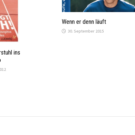
Wenn er denn läuft
30. September 2015
stuhl ins
o
2012