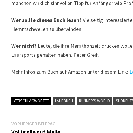
manchen wirklich sinnvollen Tipp für Anfänger wie Prof
Wer sollte dieses Buch lesen?
Vielseitig interessiert
Hemmschwellen zu überwinden.
Wer nicht?
Leute, die ihre Marathonzeit drücken wolle
Laufsports gehalten haben. Peter Greif.
Mehr Infos zum Buch auf Amazon unter diesem Link:
L
VERSCHLAGWORTET
LAUFBUCH
RUNNER'S WORLD
SÜDDEUT
Beitragsnavigation
Vorheriger
VORHERIGER BEITRAG
Beitrag:
Völlig alle auf Malle