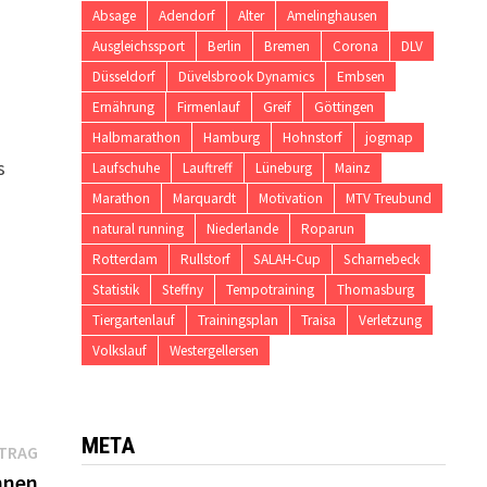
Absage
Adendorf
Alter
Amelinghausen
Ausgleichssport
Berlin
Bremen
Corona
DLV
Düsseldorf
Düvelsbrook Dynamics
Embsen
Ernährung
Firmenlauf
Greif
Göttingen
Halbmarathon
Hamburg
Hohnstorf
jogmap
s
Laufschuhe
Lauftreff
Lüneburg
Mainz
Marathon
Marquardt
Motivation
MTV Treubund
natural running
Niederlande
Roparun
Rotterdam
Rullstorf
SALAH-Cup
Scharnebeck
Statistik
Steffny
Tempotraining
Thomasburg
Tiergartenlauf
Trainingsplan
Traisa
Verletzung
Volkslauf
Westergellersen
META
Nächster
ITRAG
Beitrag:
nnen