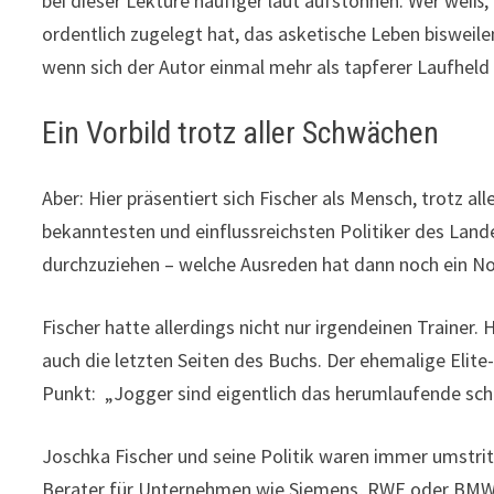
bei dieser Lektüre häufiger laut aufstöhnen. Wer weiß
ordentlich zugelegt hat, das asketische Leben bisweil
wenn sich der Autor einmal mehr als tapferer Laufheld
Ein Vorbild trotz aller Schwächen
Aber: Hier präsentiert sich Fischer als Mensch, trotz a
bekanntesten und einflussreichsten Politiker des Land
durchzuziehen – welche Ausreden hat dann noch ein N
Fischer hatte allerdings nicht nur irgendeinen Trainer.
auch die letzten Seiten des Buchs. Der ehemalige Elit
Punkt: „Jogger sind eigentlich das herumlaufende sch
Joschka Fischer und seine Politik waren immer umstritt
Berater für Unternehmen wie Siemens, RWE oder BMW t