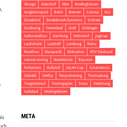
r
Absage
Adendorf
Alter
Amelinghausen
,
Ausgleichssport
Berlin
Bremen
Corona
DLV
Düsseldorf
Düvelsbrook Dynamics
Embsen
Ernährung
Firmenlauf
Greif
Göttingen
Halbmarathon
Hamburg
Hohnstorf
jogmap
Laufschuhe
Lauftreff
Lüneburg
Mainz
Marathon
Marquardt
Motivation
MTV Treubund
natural running
Niederlande
Roparun
Rotterdam
Rullstorf
SALAH-Cup
Scharnebeck
Statistik
Steffny
Tempotraining
Thomasburg
n
Tiergartenlauf
Trainingsplan
Traisa
Verletzung
Volkslauf
Westergellersen
META
als
uch