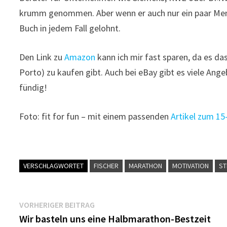
krumm genommen. Aber wenn er auch nur ein paar Mensc
Buch in jedem Fall gelohnt.
Den Link zu
Amazon
kann ich mir fast sparen, da es das
Porto) zu kaufen gibt. Auch bei eBay gibt es viele An
fündig!
Foto: fit for fun – mit einem passenden
Artikel zum 15
VERSCHLAGWORTET
FISCHER
MARATHON
MOTIVATION
ST
Beitragsnavigation
Vorheriger
VORHERIGER BEITRAG
Beitrag:
Wir basteln uns eine Halbmarathon-Bestzeit