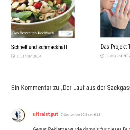
Das Projekt T
Schnell und schmackhaft
1. August 201
1. Januar 2014
Ein Kommentar zu „
Der Lauf aus der Sackgas
sagt:
ultraistgut
7. September 2013 um 6:15
Genug Reklame wurde damals für dieses Buc