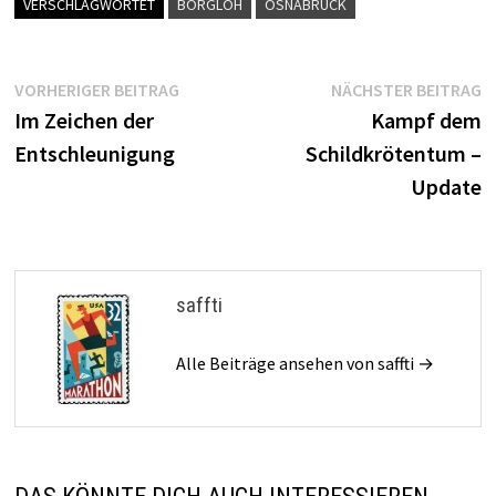
VERSCHLAGWORTET
BORGLOH
OSNABRÜCK
Beitragsnavigation
Vorheriger
N
VORHERIGER BEITRAG
NÄCHSTER BEITRAG
Beitrag:
B
Im Zeichen der
Kampf dem
Entschleunigung
Schildkrötentum –
Update
saffti
Alle Beiträge ansehen von saffti →