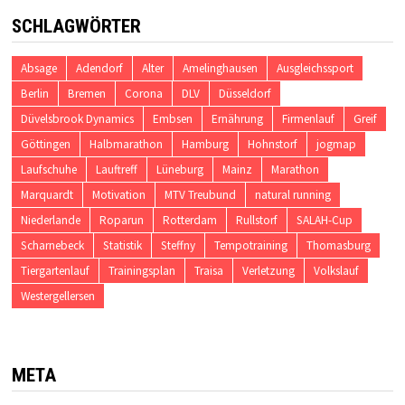
SCHLAGWÖRTER
Absage
Adendorf
Alter
Amelinghausen
Ausgleichssport
Berlin
Bremen
Corona
DLV
Düsseldorf
Düvelsbrook Dynamics
Embsen
Ernährung
Firmenlauf
Greif
Göttingen
Halbmarathon
Hamburg
Hohnstorf
jogmap
Laufschuhe
Lauftreff
Lüneburg
Mainz
Marathon
Marquardt
Motivation
MTV Treubund
natural running
Niederlande
Roparun
Rotterdam
Rullstorf
SALAH-Cup
Scharnebeck
Statistik
Steffny
Tempotraining
Thomasburg
Tiergartenlauf
Trainingsplan
Traisa
Verletzung
Volkslauf
Westergellersen
META