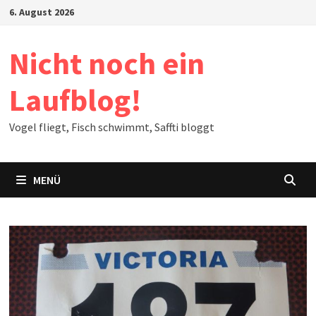
Zum
6. August 2026
Inhalt
springen
Nicht noch ein
Laufblog!
Vogel fliegt, Fisch schwimmt, Saffti bloggt
MENÜ