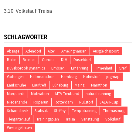
3.10. Volkslauf Traisa
SCHLAGWÖRTER
Absage
Adendorf
Alter
Amelinghausen
Ausgleichssport
Berlin
Bremen
Corona
DLV
Düsseldorf
Düvelsbrook Dynamics
Embsen
Ernährung
Firmenlauf
Greif
Göttingen
Halbmarathon
Hamburg
Hohnstorf
jogmap
Laufschuhe
Lauftreff
Lüneburg
Mainz
Marathon
Marquardt
Motivation
MTV Treubund
natural running
Niederlande
Roparun
Rotterdam
Rullstorf
SALAH-Cup
Scharnebeck
Statistik
Steffny
Tempotraining
Thomasburg
Tiergartenlauf
Trainingsplan
Traisa
Verletzung
Volkslauf
Westergellersen