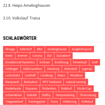
22.8. Heipo Amelinghausen
3.10. Volkslauf Traisa
SCHLAGWÖRTER
Absage
Adendorf
Alter
Amelinghausen
Ausgleichssport
Berlin
Bremen
Corona
DLV
Düsseldorf
Düvelsbrook Dynamics
Embsen
Ernährung
Firmenlauf
Greif
Göttingen
Halbmarathon
Hamburg
Hohnstorf
jogmap
Laufschuhe
Lauftreff
Lüneburg
Mainz
Marathon
Marquardt
Motivation
MTV Treubund
natural running
Niederlande
Roparun
Rotterdam
Rullstorf
SALAH-Cup
Scharnebeck
Statistik
Steffny
Tempotraining
Thomasburg
Tiergartenlauf
Trainingsplan
Traisa
Verletzung
Volkslauf