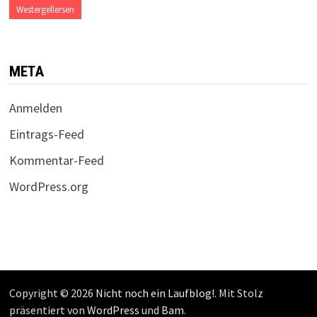
Westergellersen
META
Anmelden
Eintrags-Feed
Kommentar-Feed
WordPress.org
Copyright © 2026
Nicht noch ein Laufblog!
. Mit Stolz
präsentiert von
WordPress
und
Bam
.