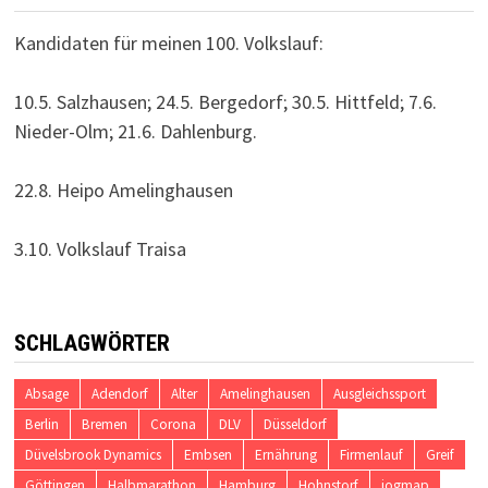
Kandidaten für meinen 100. Volkslauf:
10.5. Salzhausen; 24.5. Bergedorf; 30.5. Hittfeld; 7.6.
Nieder-Olm; 21.6. Dahlenburg.
22.8. Heipo Amelinghausen
3.10. Volkslauf Traisa
SCHLAGWÖRTER
Absage
Adendorf
Alter
Amelinghausen
Ausgleichssport
Berlin
Bremen
Corona
DLV
Düsseldorf
Düvelsbrook Dynamics
Embsen
Ernährung
Firmenlauf
Greif
Göttingen
Halbmarathon
Hamburg
Hohnstorf
jogmap