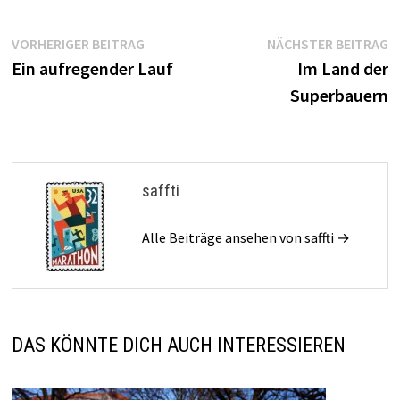
Beitragsnavigation
Vorheriger
N
VORHERIGER BEITRAG
NÄCHSTER BEITRAG
Beitrag:
B
Ein aufregender Lauf
Im Land der
Superbauern
saffti
Alle Beiträge ansehen von saffti →
DAS KÖNNTE DICH AUCH INTERESSIEREN