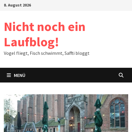
Zum
8. August 2026
Inhalt
springen
Nicht noch ein
Laufblog!
Vogel fliegt, Fisch schwimmt, Saffti bloggt
MENÜ