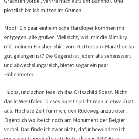
Grachten vorbei, verirre mich kurz am Bahnhof. Und
plötzlich bin ich mitten im Grünen.
MooI! Ein paar einheimische Hardloper kommen mir
entgegen, alle grüßen. Vielleicht, weil mir die Mimikry
mit meinem Finisher-Shirt vom Rotterdam-Marathon so
gut gelungen ist? Die Gegend ist jedenfalls sehenswert
und abwechslungsreich, bietet sogar ein paar
Höhenmeter.
Hupps, und schon lese ich das Ortsschild Soest. Nicht
das in Westfalen. Dieses Soest spricht man in etwa Zuzt
aus. Höchste Zeit für mich, den Rückweg anzutreten.
Eigentlich wollte ich noch am Monument der Belgier
vorbei. Das finde ich zwar nicht, dafür bewundere ich
noch eine traumhafte rote Ente, die nur 4500 Euro