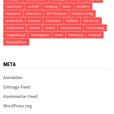
Laufschuhe
Lauftreff
Lüneburg
Mainz
Marathon
Marquardt
Motivation
MTV Treubund
natural running
Niederlande
Roparun
Rotterdam
Rullstorf
SALAH-Cup
Scharnebeck
Statistik
Steffny
Tempotraining
Thomasburg
Tiergartenlauf
Trainingsplan
Traisa
Verletzung
Volkslauf
Westergellersen
META
Anmelden
Eintrags-Feed
Kommentar-Feed
WordPress.org