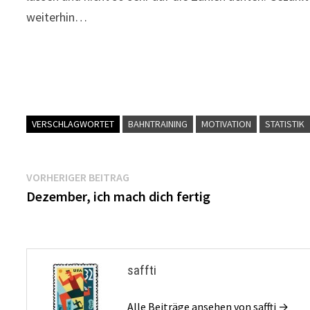
weiterhin…
VERSCHLAGWORTET
BAHNTRAINING
MOTIVATION
STATISTIK
Beitragsnavigation
Vorheriger
VORHERIGER BEITRAG
Beitrag:
Dezember, ich mach dich fertig
saffti
Alle Beiträge ansehen von saffti →