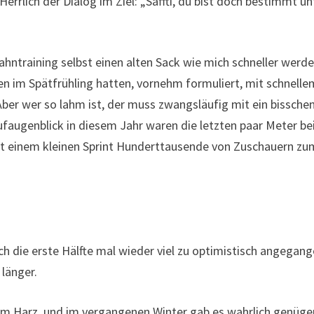
Herrlich der Dialog im Ziel: „Saffti, du bist doch bestimmt un
ahntraining selbst einen alten Sack wie mich schneller werd
n im Spätfrühling hatten, vornehm formuliert, mit schnelle
Aber wer so lahm ist, der muss zwangsläufig mit ein bissche
aufaugenblick in diesem Jahr waren die letzten paar Meter b
mit einem kleinen Sprint Hunderttausende von Zuschauern zu
ich die erste Hälfte mal wieder viel zu optimistisch angegang
 länger.
dem Harz, und im vergangenen Winter gab es wahrlich genüg