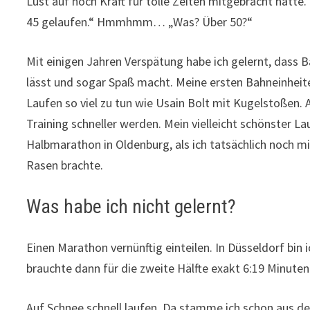
Lust auf noch Kraft für tolle Zeiten mitgebracht hatte. 
45 gelaufen.“ Hmmhmm… „Was? Über 50?“
Mit einigen Jahren Verspätung habe ich gelernt, dass B
lässt und sogar Spaß macht. Meine ersten Bahneinheite
Laufen so viel zu tun wie Usain Bolt mit Kugelstoßen. 
Training schneller werden. Mein vielleicht schönster L
Halbmarathon in Oldenburg, als ich tatsächlich noch 
Rasen brachte.
Was habe ich nicht gelernt?
Einen Marathon vernünftig einteilen. In Düsseldorf bin 
brauchte dann für die zweite Hälfte exakt 6:19 Minuten
Auf Schnee schnell laufen. Da stamme ich schon aus 