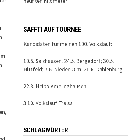
ter
neunten Kilometer
en
SAFFTI AUF TOURNEE
m
Kandidaten für meinen 100. Volkslauf:
n
eim
10.5. Salzhausen; 24.5. Bergedorf; 30.5.
m
Hittfeld; 7.6. Nieder-Olm; 21.6. Dahlenburg.
22.8. Heipo Amelinghausen
3.10. Volkslauf Traisa
en,
SCHLAGWÖRTER
end