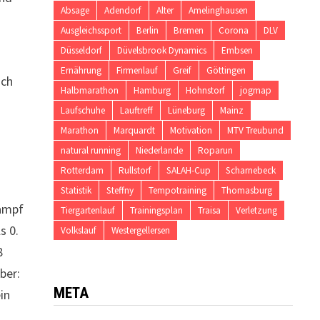
Absage
Adendorf
Alter
Amelinghausen
Ausgleichssport
Berlin
Bremen
Corona
DLV
Düsseldorf
Düvelsbrook Dynamics
Embsen
Ernährung
Firmenlauf
Greif
Göttingen
uch
Halbmarathon
Hamburg
Hohnstorf
jogmap
Laufschuhe
Lauftreff
Lüneburg
Mainz
Marathon
Marquardt
Motivation
MTV Treubund
natural running
Niederlande
Roparun
Rotterdam
Rullstorf
SALAH-Cup
Scharnebeck
Statistik
Steffny
Tempotraining
Thomasburg
kampf
Tiergartenlauf
Trainingsplan
Traisa
Verletzung
s 0.
Volkslauf
Westergellersen
8
ber:
META
in