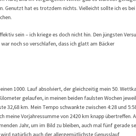
Genutzt hat es trotzdem nichts. Vielleicht sollte ich es bei
uchen.
fektiv sein – ich kriege es doch nicht hin. Den jüngsten Vers
 war noch so verschlafen, dass ich glatt am Bäcker
meinen 1000. Lauf absolviert, der gleichzeitig mein 50. Wett
Kilometer gelaufen, in meinen beiden faulsten Wochen jeweil
ngste 32,68 km. Mein Tempo schwankte zwischen 4:28 und 5:5
e ich meine Vorjahressumme von 2420 km knapp übertreffen. A
kommenden Jahr, um im Bild zu bleiben, auch mal fünf gerade se
 wird natürlich auch der allergemütlichste Genusslauf