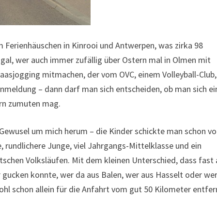
m Ferienhäuschen in Kinrooi und Antwerpen, was zirka 98
Egal, wer auch immer zufällig über Ostern mal in Olmen mit
aasjogging mitmachen, der vom OVC, einem Volleyball-Club,
 Anmeldung – dann darf man sich entscheiden, ob man sich ei
tern zumuten mag.
 Gewusel um mich herum – die Kinder schickte man schon vo
 rundlichere Junge, viel Jahrgangs-Mittelklasse und ein
utschen Volksläufen. Mit dem kleinen Unterschied, dass fast 
ar gucken konnte, wer da aus Balen, wer aus Hasselt oder we
wohl schon allein für die Anfahrt vom gut 50 Kilometer entfe