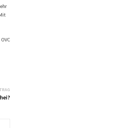
mehr
Mit
: OVC
Nächster
ITRAG
Beitrag:
hei?