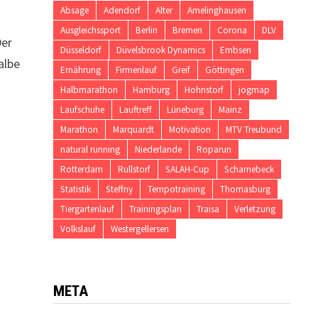
Absage
Adendorf
Alter
Amelinghausen
Ausgleichssport
Berlin
Bremen
Corona
DLV
Der
Düsseldorf
Düvelsbrook Dynamics
Embsen
albe
Ernährung
Firmenlauf
Greif
Göttingen
Halbmarathon
Hamburg
Hohnstorf
jogmap
Laufschuhe
Lauftreff
Lüneburg
Mainz
Marathon
Marquardt
Motivation
MTV Treubund
natural running
Niederlande
Roparun
Rotterdam
Rullstorf
SALAH-Cup
Scharnebeck
Statistik
Steffny
Tempotraining
Thomasburg
Tiergartenlauf
Trainingsplan
Traisa
Verletzung
Volkslauf
Westergellersen
META