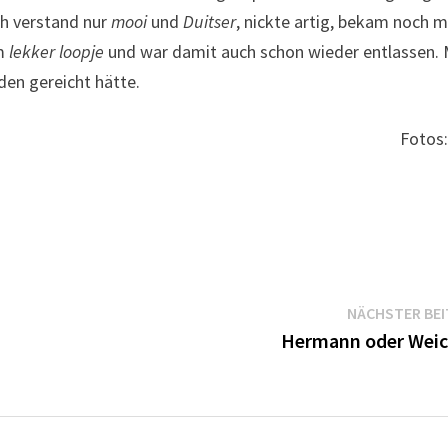
ch verstand nur
mooi
und
Duitser
, nickte artig, bekam noch 
em
lekker loopje
und war damit auch schon wieder entlassen. 
den gereicht hätte.
Fotos
NÄCHSTER BE
Hermann oder Weic