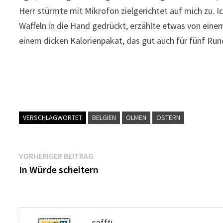
Herr stürmte mit Mikrofon zielgerichtet auf mich zu. I
Waffeln in die Hand gedrückt, erzählte etwas von ein
einem dicken Kalorienpakat, das gut auch für fünf Run
VERSCHLAGWORTET
BELGIEN
OLMEN
OSTERN
Beitragsnavigation
Vorheriger
VORHERIGER BEITRAG
Beitrag:
In Würde scheitern
saffti