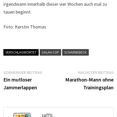
irgendwann innerhalb dieser vier Wochen auch mal zu
tauen beginnt.
Foto: Kerstin Thomas
VERSCHLAGWORTET
SALAH-CUP
SCHARNEBECK
Beitragsnavigation
Vorheriger
N
VORHERIGER BEITRAG
NÄCHSTER BEITRAG
Beitrag:
B
Ein mutloser
Marathon-Mann ohne
Jammerlappen
Trainingsplan
saffti