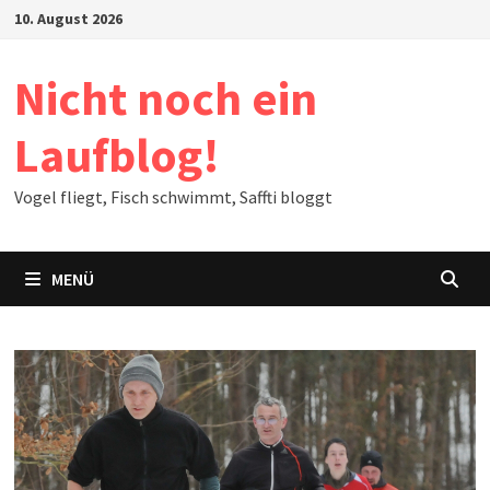
Zum
10. August 2026
Inhalt
springen
Nicht noch ein
Laufblog!
Vogel fliegt, Fisch schwimmt, Saffti bloggt
MENÜ