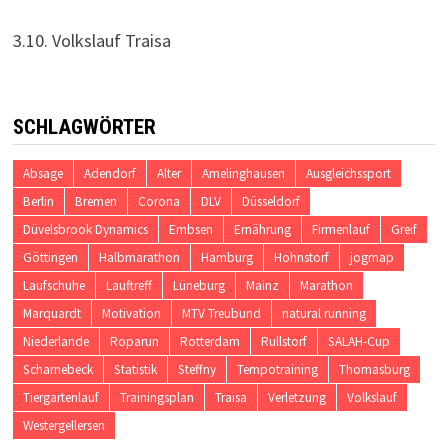
3.10. Volkslauf Traisa
SCHLAGWÖRTER
Absage
Adendorf
Alter
Amelinghausen
Ausgleichssport
Berlin
Bremen
Corona
DLV
Düsseldorf
Düvelsbrook Dynamics
Embsen
Ernährung
Firmenlauf
Greif
Göttingen
Halbmarathon
Hamburg
Hohnstorf
jogmap
Laufschuhe
Lauftreff
Lüneburg
Mainz
Marathon
Marquardt
Motivation
MTV Treubund
natural running
Niederlande
Roparun
Rotterdam
Rullstorf
SALAH-Cup
Scharnebeck
Statistik
Steffny
Tempotraining
Thomasburg
Tiergartenlauf
Trainingsplan
Traisa
Verletzung
Volkslauf
Westergellersen