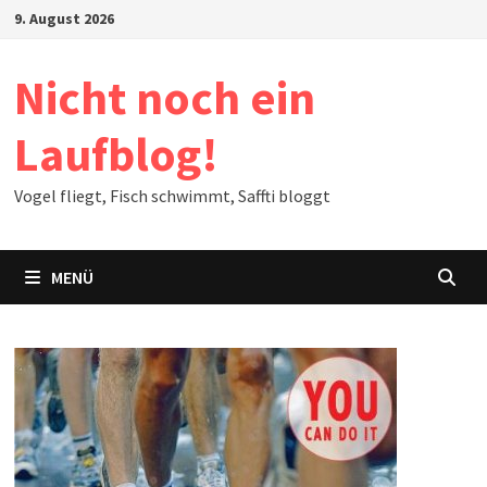
Zum
9. August 2026
Inhalt
springen
Nicht noch ein
Laufblog!
Vogel fliegt, Fisch schwimmt, Saffti bloggt
MENÜ