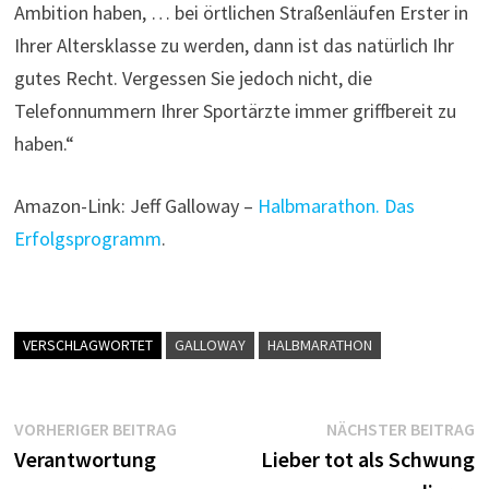
Ambition haben, … bei örtlichen Straßenläufen Erster in
Ihrer Altersklasse zu werden, dann ist das natürlich Ihr
gutes Recht. Vergessen Sie jedoch nicht, die
Telefonnummern Ihrer Sportärzte immer griffbereit zu
haben.“
Amazon-Link: Jeff Galloway –
Halbmarathon. Das
Erfolgsprogramm
.
VERSCHLAGWORTET
GALLOWAY
HALBMARATHON
Beitragsnavigation
Vorheriger
N
VORHERIGER BEITRAG
NÄCHSTER BEITRAG
Beitrag:
B
Verantwortung
Lieber tot als Schwung