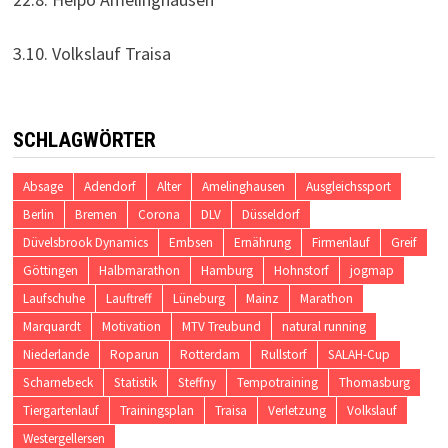
3.10. Volkslauf Traisa
SCHLAGWÖRTER
Absage
Adendorf
Alter
Amelinghausen
Ausgleichssport
Berlin
Bremen
Corona
DLV
Düsseldorf
Düvelsbrook Dynamics
Embsen
Ernährung
Firmenlauf
Greif
Göttingen
Halbmarathon
Hamburg
Hohnstorf
jogmap
Laufschuhe
Lauftreff
Lüneburg
Mainz
Marathon
Marquardt
Motivation
MTV Treubund
natural running
Niederlande
Roparun
Rotterdam
Rullstorf
SALAH-Cup
Scharnebeck
Statistik
Steffny
Tempotraining
Thomasburg
Tiergartenlauf
Trainingsplan
Traisa
Verletzung
Volkslauf
Westergellersen