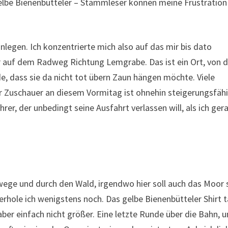
gelbe Bienenbütteler – Stammleser können meine Frustration
hinlegen. Ich konzentrierte mich also auf das mir bis dato
ir auf dem Radweg Richtung Lemgrabe. Das ist ein Ort, von
, dass sie da nicht tot übern Zaun hängen möchte. Viele
r Zuschauer an diesem Vormitag ist ohnehin steigerungsfähi
hrer, der unbedingt seine Ausfahrt verlassen will, als ich ger
ege und durch den Wald, irgendwo hier soll auch das Moor s
berhole ich wenigstens noch. Das gelbe Bienenbütteler Shirt 
ber einfach nicht größer. Eine letzte Runde über die Bahn, 