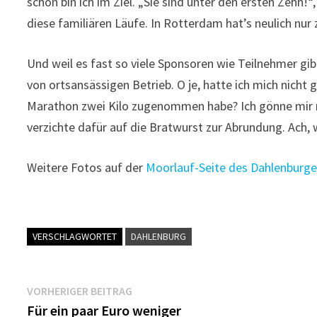
schon bin ich im Ziel. „Sie sind unter den ersten Zehn!“,
diese familiären Läufe. In Rotterdam hat’s neulich nur 
Und weil es fast so viele Sponsoren wie Teilnehmer gi
von ortsansässigen Betrieb. O je, hatte ich mich nicht
Marathon zwei Kilo zugenommen habe? Ich gönne mir 
verzichte dafür auf die Bratwurst zur Abrundung. Ach, w
Weitere Fotos auf der
Moorlauf-Seite des Dahlenburge
VERSCHLAGWORTET
DAHLENBURG
Beitragsnavigation
Vorheriger
VORHERIGER BEITRAG
Beitrag:
Für ein paar Euro weniger