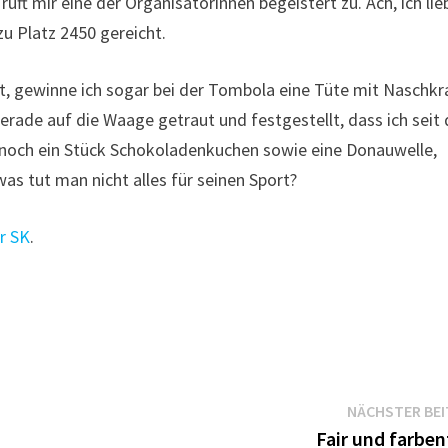
 ruft mir eine der Organisatorinnen begeistert zu. Ach, ich lie
zu Platz 2450 gereicht.
bt, gewinne ich sogar bei der Tombola eine Tüte mit Naschk
 gerade auf die Waage getraut und festgestellt, dass ich sei
noch ein Stück Schokoladenkuchen sowie eine Donauwelle,
as tut man nicht alles für seinen Sport?
r SK
.
NÄCHSTER BE
Fair und farben