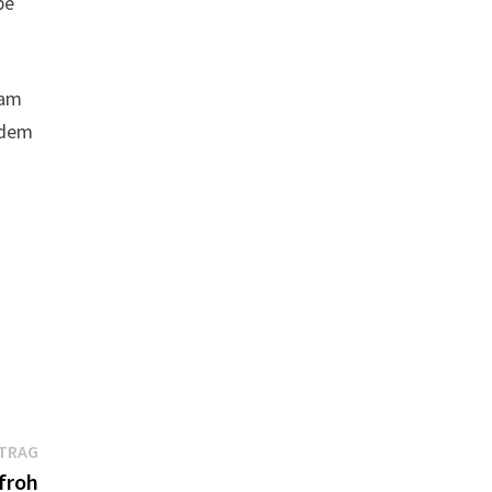
be
ram
t dem
Nächster
ITRAG
Beitrag:
froh