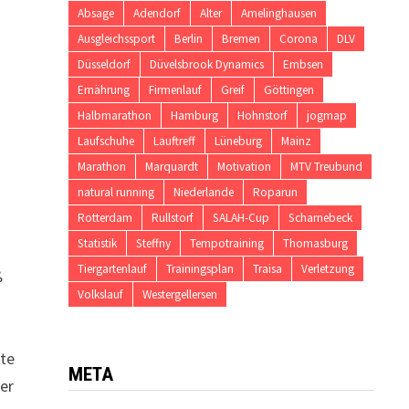
Absage
Adendorf
Alter
Amelinghausen
Ausgleichssport
Berlin
Bremen
Corona
DLV
Düsseldorf
Düvelsbrook Dynamics
Embsen
Ernährung
Firmenlauf
Greif
Göttingen
Halbmarathon
Hamburg
Hohnstorf
jogmap
Laufschuhe
Lauftreff
Lüneburg
Mainz
Marathon
Marquardt
Motivation
MTV Treubund
natural running
Niederlande
Roparun
Rotterdam
Rullstorf
SALAH-Cup
Scharnebeck
Statistik
Steffny
Tempotraining
Thomasburg
Tiergartenlauf
Trainingsplan
Traisa
Verletzung
ß
Volkslauf
Westergellersen
ete
META
er