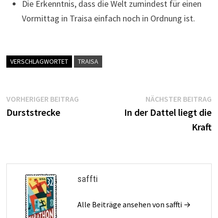
Die Erkenntnis, dass die Welt zumindest für einen
Vormittag in Traisa einfach noch in Ordnung ist.
VERSCHLAGWORTET
TRAISA
Beitragsnavigation
Vorheriger
N
VORHERIGER BEITRAG
NÄCHSTER BEITRAG
Beitrag:
B
Durststrecke
In der Dattel liegt die
Kraft
saffti
Alle Beiträge ansehen von saffti →