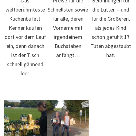
Das
Preise für die
Belohnungen für
weltberühmteste
Schnellsten sowie
die Lütten – und
Kuchenbüfett.
für alle, deren
für die Größeren,
Kenner kaufen
Vorname mit
als jedes Kind
dort vor dem Lauf
irgendeinem
schon gefühlt 17
ein, denn danach
Buchstaben
Tüten abgestaubt
ist der Tisch
anfängt…
hat.
schnell gähnend
leer.