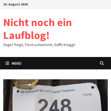
Zum
10. August 2026
Inhalt
springen
Nicht noch ein
Laufblog!
Vogel fliegt, Fisch schwimmt, Saffti bloggt
MENÜ