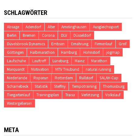
SCHLAGWÖRTER
Absage
Adendorf
Alter
Amelinghausen
Ausgleichssport
Berlin
Bremen
Corona
DLV
Düsseldorf
Düvelsbrook Dynamics
Embsen
Ernährung
Firmenlauf
Greif
Göttingen
Halbmarathon
Hamburg
Hohnstorf
jogmap
Laufschuhe
Lauftreff
Lüneburg
Mainz
Marathon
Marquardt
Motivation
MTV Treubund
natural running
Niederlande
Roparun
Rotterdam
Rullstorf
SALAH-Cup
Scharnebeck
Statistik
Steffny
Tempotraining
Thomasburg
Tiergartenlauf
Trainingsplan
Traisa
Verletzung
Volkslauf
Westergellersen
META