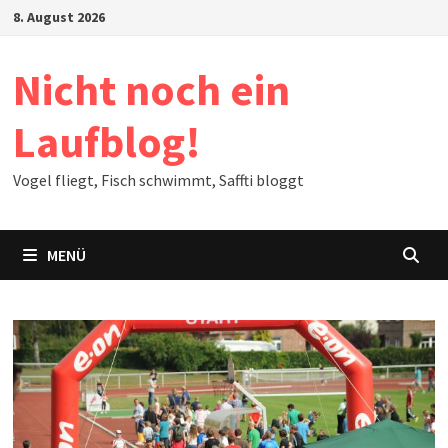
Zum
8. August 2026
Inhalt
springen
Nicht noch ein
Laufblog!
Vogel fliegt, Fisch schwimmt, Saffti bloggt
MENÜ