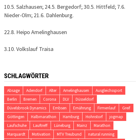
10.5. Salzhausen; 24.5. Bergedorf; 30.5. Hittfeld; 7.6.
Nieder-Olm; 21.6. Dahlenburg.
22.8. Heipo Amelinghausen
3.10. Volkslauf Traisa
SCHLAGWÖRTER
Absage
Adendorf
Alter
Amelinghausen
Ausgleichssport
Berlin
Bremen
Corona
DLV
Düsseldorf
Düvelsbrook Dynamics
Embsen
Ernährung
Firmenlauf
Greif
Göttingen
Halbmarathon
Hamburg
Hohnstorf
jogmap
Laufschuhe
Lauftreff
Lüneburg
Mainz
Marathon
Marquardt
Motivation
MTV Treubund
natural running