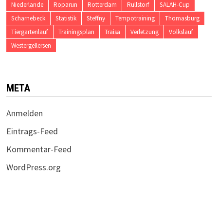
Niederlande
Roparun
Rotterdam
Rullstorf
SALAH-Cup
Scharnebeck
Statistik
Steffny
Tempotraining
Thomasburg
Tiergartenlauf
Trainingsplan
Traisa
Verletzung
Volkslauf
Westergellersen
META
Anmelden
Eintrags-Feed
Kommentar-Feed
WordPress.org