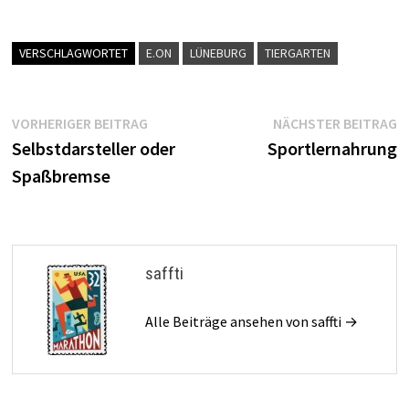
VERSCHLAGWORTET
E.ON
LÜNEBURG
TIERGARTEN
Beitragsnavigation
Vorheriger
N
VORHERIGER BEITRAG
NÄCHSTER BEITRAG
Beitrag:
B
Selbstdarsteller oder
Sportlernahrung
Spaßbremse
saffti
Alle Beiträge ansehen von saffti →