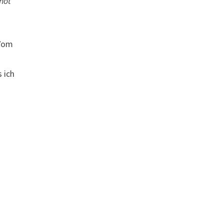
hot
 Vom
 ich