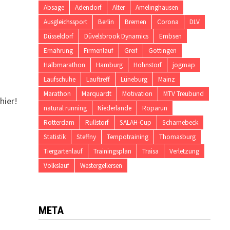
Absage
Adendorf
Alter
Amelinghausen
Ausgleichssport
Berlin
Bremen
Corona
DLV
Düsseldorf
Düvelsbrook Dynamics
Embsen
Ernährung
Firmenlauf
Greif
Göttingen
Halbmarathon
Hamburg
Hohnstorf
jogmap
Laufschuhe
Lauftreff
Lüneburg
Mainz
Marathon
Marquardt
Motivation
MTV Treubund
hier!
natural running
Niederlande
Roparun
Rotterdam
Rullstorf
SALAH-Cup
Scharnebeck
Statistik
Steffny
Tempotraining
Thomasburg
Tiergartenlauf
Trainingsplan
Traisa
Verletzung
Volkslauf
Westergellersen
META