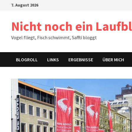
Zum
7. August 2026
Inhalt
springen
Nicht noch ein Laufb
Vogel fliegt, Fisch schwimmt, Saffti bloggt
BLOGROLL
LINKS
ERGEBNISSE
ÜBER MICH