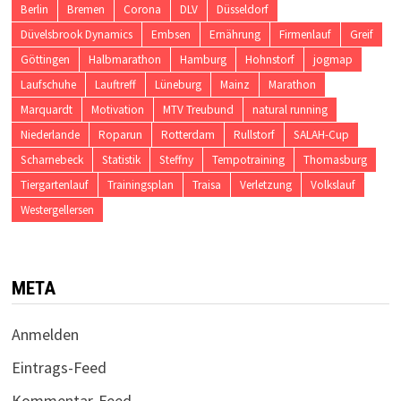
Berlin
Bremen
Corona
DLV
Düsseldorf
Düvelsbrook Dynamics
Embsen
Ernährung
Firmenlauf
Greif
Göttingen
Halbmarathon
Hamburg
Hohnstorf
jogmap
Laufschuhe
Lauftreff
Lüneburg
Mainz
Marathon
Marquardt
Motivation
MTV Treubund
natural running
Niederlande
Roparun
Rotterdam
Rullstorf
SALAH-Cup
Scharnebeck
Statistik
Steffny
Tempotraining
Thomasburg
Tiergartenlauf
Trainingsplan
Traisa
Verletzung
Volkslauf
Westergellersen
META
Anmelden
Eintrags-Feed
Kommentar-Feed