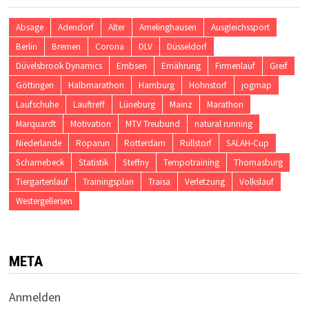
Absage
Adendorf
Alter
Amelinghausen
Ausgleichssport
Berlin
Bremen
Corona
DLV
Düsseldorf
Düvelsbrook Dynamics
Embsen
Ernährung
Firmenlauf
Greif
Göttingen
Halbmarathon
Hamburg
Hohnstorf
jogmap
Laufschuhe
Lauftreff
Lüneburg
Mainz
Marathon
Marquardt
Motivation
MTV Treubund
natural running
Niederlande
Roparun
Rotterdam
Rullstorf
SALAH-Cup
Scharnebeck
Statistik
Steffny
Tempotraining
Thomasburg
Tiergartenlauf
Trainingsplan
Traisa
Verletzung
Volkslauf
Westergellersen
META
Anmelden